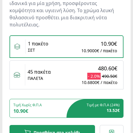
ιδανικά για μία χρήση, προσφέροντας
κομψότητα και υγιεινή λύση. Το χρώμα λευκή
θαλασσινό προσθέτει μια διακριτική νότα
πολυτέλειας.
Variants
10.90€
1 πακέτο
ΣΕΤ
10.9000€ / πακέτο
480.60€
45 πακέτα
- 2.0%
490.50€
ΠΑΛΕΤΑ
10.6800€ / πακέτο
Τιμή Χωρίς Φ.Π.Α
Τιμή με Φ.Π.Α (
24%
)
13.52€
10.90€
Προσθήκη στο καλάθι