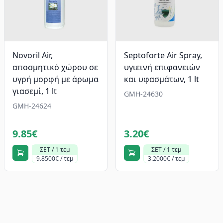
Νοvoril Air,
Septoforte Air Spray,
αποσμητικό χώρου σε
υγιεινή επιφανειών
υγρή μορφή με άρωμα
και υφασμάτων, 1 lt
γιασεμί, 1 lt
GMH-24630
GMH-24624
9.85€
3.20€
ΣΕΤ / 1 τεμ
ΣΕΤ / 1 τεμ
9.8500€ / τεμ
3.2000€ / τεμ