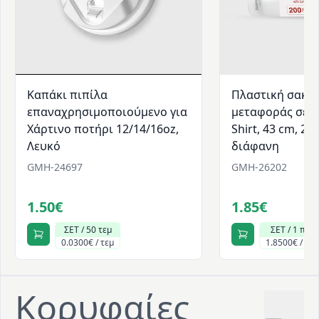
Καπάκι πιπίλα
Πλαστική σακο
επαναχρησιμοποιούμενο για
μεταφοράς σε ρ
Χάρτινο ποτήρι 12/14/16oz,
Shirt, 43 cm, 20
Λευκό
διάφανη
GMH-24697
GMH-26202
1.50€
1.85€
ΣΕΤ / 50 τεμ
ΣΕΤ / 1 πακ
0.0300€ / τεμ
1.8500€ / πα
Κορυφαίες