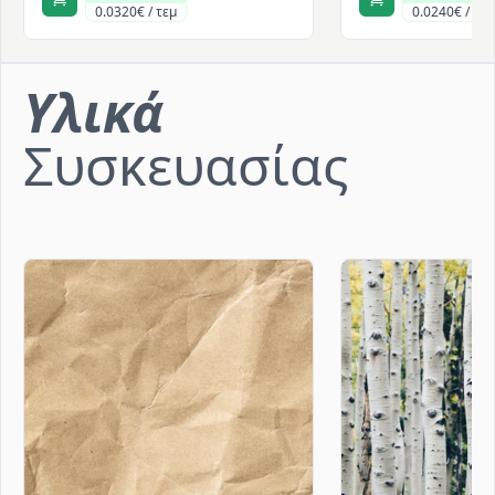
0.0320€ / τεμ
0.0240€ / τεμ
Υλικά
Συσκευασίας