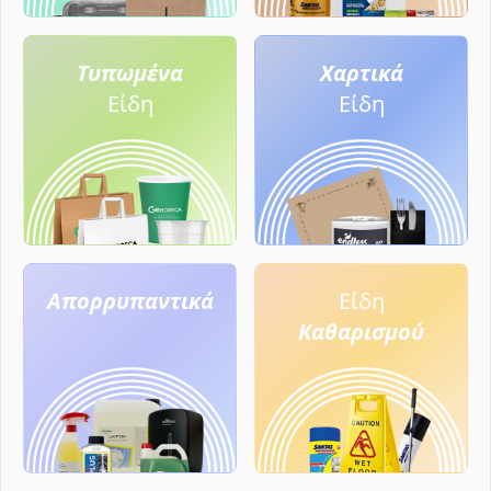
Τυπωμένα
Χαρτικά
Είδη
Είδη
Απορρυπαντικά
Είδη
Καθαρισμού