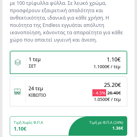
με 100 τρίφυλλα φύλλα. Σε λευκό χρώμα,
προσφέρουν εξαιρετική απαλότητα και
ανθεκτικότητα, ιδανικά για κάθε χρήση. Η
ποιότητα της Endless εγγυάται απόλυτη
ικανοποίηση, κάνοντας τα απαραίτητα για κάθε
χώρο που απαιτεί υγιεινή και άνεση.
Variants
1.10€
1 τεμ
ΣΕΤ
1.1000€ / τεμ
25.20€
24 τεμ
- 4.5%
26.40€
ΚΙΒΩΤΙΟ
1.0500€ / τεμ
Τιμή Χωρίς Φ.Π.Α
Τιμή με Φ.Π.Α (
24%
)
1.36€
1.10€