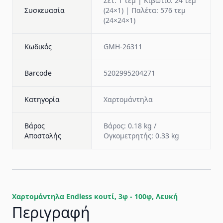
Σετ: 1 τεμ | Κιβώτιο: 24 τεμ
Συσκευασία
(24×1) | Παλέτα: 576 τεμ
(24×24×1)
Κωδικός
GMH-26311
Barcode
5202995204271
Κατηγορία
Χαρτομάντηλα
Βάρος
Βάρος: 0.18 kg /
Αποστολής
Ογκομετρητής: 0.33 kg
Χαρτομάντηλα Εndless κουτί, 3φ - 100φ, Λευκή
Περιγραφή