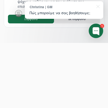
ψάχνεις, καθώς και για την ανάλυση της
επισκεψιμότητάς μας.
Christina | GM
Πώς μπορούμε να σας βοηθήσουμε;
Συμφωνώ
Δε συμφωνώ
1
Footer
ΔΙΕΥΘΥΝΣΗ