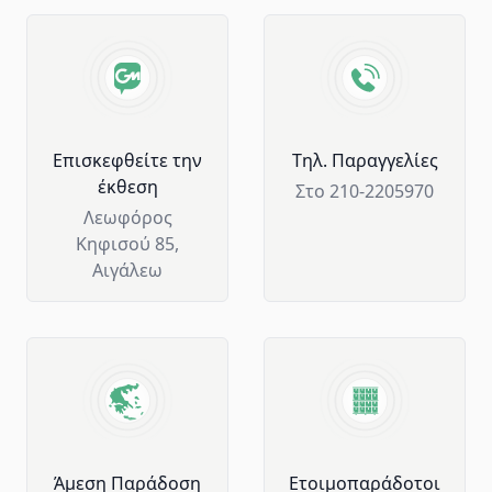
Advantages of GM Horeca
Επισκεφθείτε την
Tηλ. Παραγγελίες
έκθεση
Στο 210-2205970
Λεωφόρος
Κηφισού 85,
Αιγάλεω
Άμεση Παράδοση
Ετοιμοπαράδοτοι