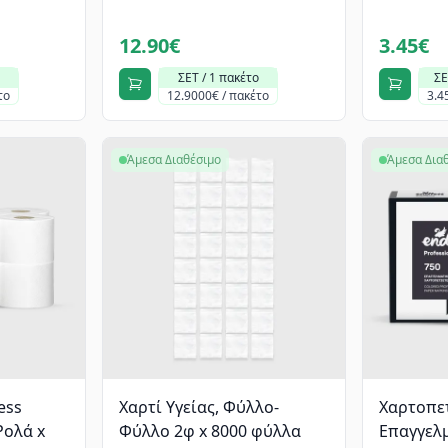
12.90€
3.45€
ΣΕΤ / 1 πακέτο
ΣΕ
το
12.9000€ / πακέτο
3.4
Άμεσα Διαθέσιμο
Άμεσα Δια
ess
Χαρτί Υγείας, Φύλλο-
Χαρτοπετ
Ρολά x
Φύλλο 2φ x 8000 φύλλα
Επαγγελ