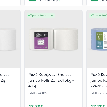
2.2500€ / τεμ
4.3
Άμεσα Διαθέσιμο
Άμεσα Δια
dless
Ρολό Κουζίνας, Endless
Ρολό Κου
 2φ,
Jumbo Rolls 2φ, 2x4.5kg -
Jumbo Ro
405μ
2x4kg - 
GMH-24105
GMH-2662
18.30€
17.70€