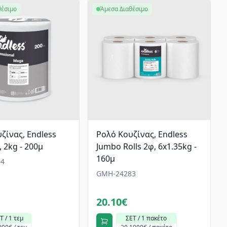
θέσιμο
Άμεσα Διαθέσιμο
ζίνας, Endless
Ρολό Κουζίνας, Endless
 2kg - 200μ
Jumbo Rolls 2φ, 6x1.35kg -
160μ
4
GMH-24283
20.10€
Τ / 1 τεμ
ΣΕΤ / 1 πακέτο