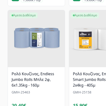
1.5000€ / τεμ
1.9500€ / τεμ
Άμεσα Διαθέσιμο
Άμεσα Διαθέσιμο
Ρολό Κουζίνας, Endless
Ρολό Κουζίνας, En
Jumbo Rolls Μπλε 2φ,
Smart Jumbo Rolls
6x1.35kg - 160μ
2x4kg - 405μ
GMH-25463
GMH-25158
20.40€
15.90€