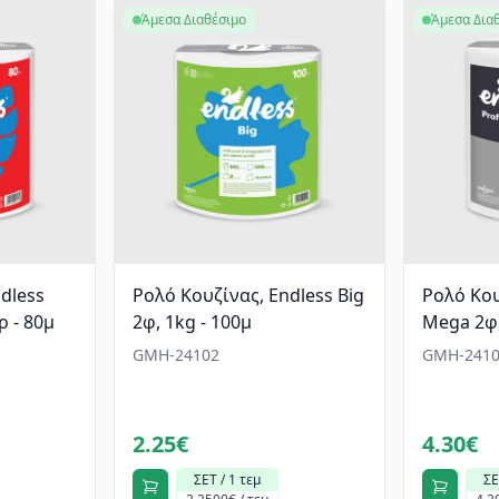
Άμεσα Διαθέσιμο
Άμεσα Δια
dless
Ρολό Κουζίνας, Endless Big
Ρολό Κου
 - 80μ
2φ, 1kg - 100μ
Mega 2φ,
GMH-24102
GMH-2410
2.25€
4.30€
ΣΕΤ / 1 τεμ
ΣΕ