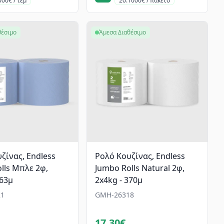
000€ / τεμ
20.1000€ / πακέτο
θέσιμο
Άμεσα Διαθέσιμο
ζίνας, Endless
Ρολό Κουζίνας, Endless
lls Μπλε 2φ,
Jumbo Rolls Natural 2φ,
363μ
2x4kg - 370μ
1
GMH-26318
17.30€