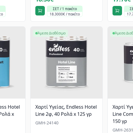
ΣΕΤ / 1 πακέτο
Σ
το
18.3000€ / πακέτο
17.
Άμεσα Διαθέσιμο
Άμεσα Δια
ess Hotel
Χαρτί Υγείας, Endless Hotel
Χαρτί Υγε
 Ρολά x
Line 2φ, 40 Ρολά x 125 γρ
Line Com
150 γρ
GMH-24140
GMH-2631