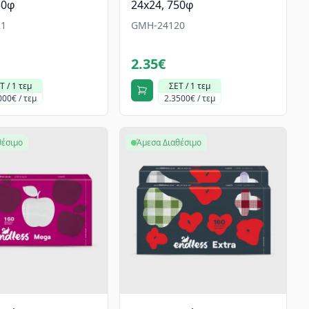
50φ
24x24, 750φ
1
GMH-24120
2.35€
Τ / 1 τεμ
ΣΕΤ / 1 τεμ
000€ / τεμ
2.3500€ / τεμ
θέσιμο
Άμεσα Διαθέσιμο