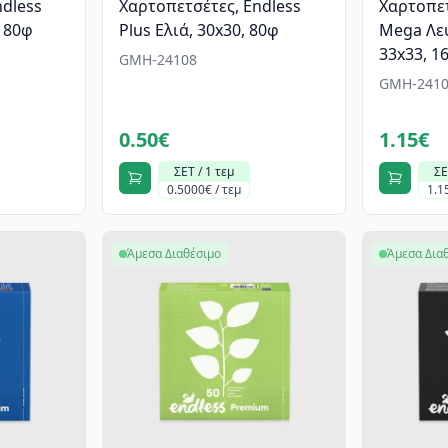
ndless
Χαρτοπετσέτες, Endless
Χαρτοπετ
, 80φ
Plus Ελιά, 30x30, 80φ
Mega Λευ
33x33, 1
GMH-24108
GMH-2410
0.50€
1.15€
ΣΕΤ / 1 τεμ
ΣΕ
0.5000€ / τεμ
1.1
Άμεσα Διαθέσιμο
Άμεσα Δια