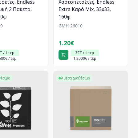
σέτες, Endless
Χαρτοπετσέτες, Endless
κή 2 Πακετα,
Εxtra Καρό Mix, 33x33,
60φ
160φ
9
GMH-26010
1.20€
Τ / 1 τεμ
ΣΕΤ / 1 τεμ
500€ / τεμ
1.2000€ / τεμ
θέσιμο
Άμεσα Διαθέσιμο