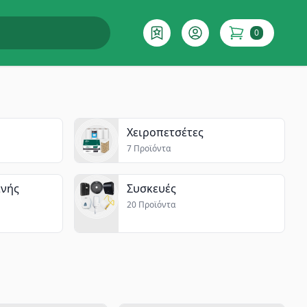
0
Επιθυμητό
Account
items in cart
Χειροπετσέτες
7 Προϊόντα
ινής
Συσκευές
20 Προϊόντα