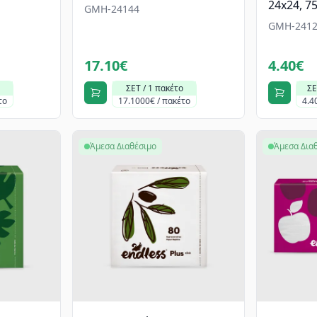
24x24, 7
GMH-24144
GMH-2412
17.10€
4.40€
ΣΕΤ / 1 πακέτο
ΣΕ
το
17.1000€ / πακέτο
4.4
Άμεσα Διαθέσιμο
Άμεσα Δια