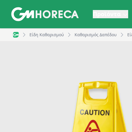
Προϊόντα
Ταμπέλα προειδοποιητική ολισθηρού δαπέδου, 30x6
Είδη Καθαρισμού
Καθαρισμός Δαπέδου
Εί
GM Horeca - Home