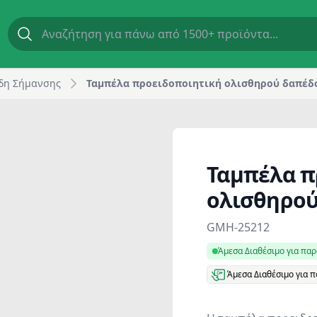
4 cm | GM Horeca
δη Σήμανσης
Ταμπέλα προειδοποιητική ολισθηρού δαπέδο
Ταμπέλα π
ολισθηρού
Product information
GMH-25212
Άμεσα Διαθέσιμο για πα
Άμεσα Διαθέσιμο για 