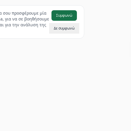
να σου προσφέρουμε μία
Συμφωνώ
a, για να σε βοηθήσουμε
αι για την ανάλυση της
Δε συμφωνώ
ΠΡΟΙΌΝΤΑ
ΕΤΑΙΡΊΑ
Είδη Συσκευασίας
Εταιρικό Προφίλ