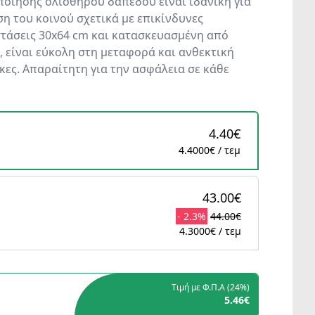
οίησης ολισθηρού δαπέδου είναι ιδανική για
η του κοινού σχετικά με επικίνδυνες
στάσεις 30x64 cm και κατασκευασμένη από
, είναι εύκολη στη μεταφορά και ανθεκτική
κες. Απαραίτητη για την ασφάλεια σε κάθε
4.40€
4.4000€ / τεμ
43.00€
- 2.3%
44.00€
4.3000€ / τεμ
Τιμή με Φ.Π.Α (
24%
)
5.46€