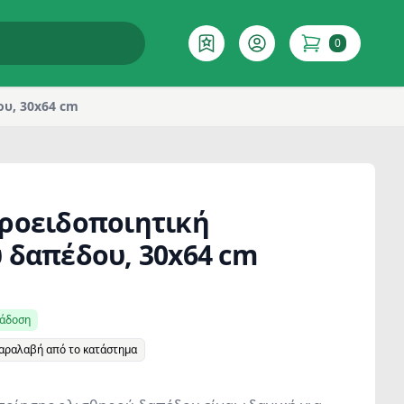
0
Επιθυμητό
Account
items in cart
υ, 30x64 cm
ροειδοποιητική
 δαπέδου, 30x64 cm
ράδοση
παραλαβή από το κατάστημα