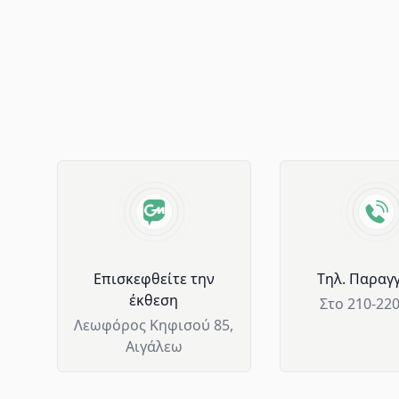
Advantages of GM Horeca
Επισκεφθείτε την
Tηλ. Παραγγ
έκθεση
Στο 210-22
Λεωφόρος Κηφισού 85,
Αιγάλεω