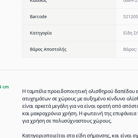
Κωδικός
GMH-2
Barcode
521205
Κατηγορία
Είδη Σ
Βάρος Αποστολής
Βάρος:
4 cm
Η ταμπέλα προειδοποιητική ολισθηρού δαπέδου εί
ατυχημάτων σε χώρους με αυξημένο κίνδυνο ολίσθ
είναι αρκετά μεγάλη για να είναι ορατή από απόστ
και μακροχρόνια χρήση. Η φωτεινή της επιφάνεια
για χρήση σε πολυσύχναστους χώρους.
Κατηγοριοποιείται στα είδη σήμανσης, και είναι σ