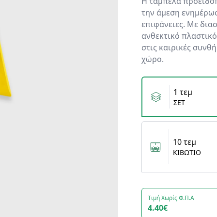
Η ταμπέλα προειδοπ
την άμεση ενημέρωσ
επιφάνειες. Με δια
ανθεκτικό πλαστικό
στις καιρικές συνθή
χώρο.
Variants
1 τεμ
ΣΕΤ
10 τεμ
ΚΙΒΩΤΙΟ
Τιμή Χωρίς Φ.Π.Α
4.40€