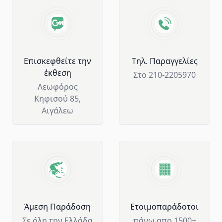
Advantages of GM Horeca
Επισκεφθείτε την
Tηλ. Παραγγελίες
έκθεση
Στο 210-2205970
Λεωφόρος
Κηφισού 85,
Αιγάλεω
Άμεση Παράδοση
Ετοιμοπαράδοτοι
Σε όλη την Ελλάδα
πάνω απο 1500+