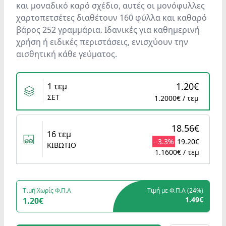
και μοναδικό καρό σχέδιο, αυτές οι μονόφυλλες
χαρτοπετσέτες διαθέτουν 160 φύλλα και καθαρό
βάρος 252 γραμμάρια. Ιδανικές για καθημερινή
χρήση ή ειδικές περιστάσεις, ενισχύουν την
αισθητική κάθε γεύματος.
Variants
1.20€
1 τεμ
ΣΕΤ
1.2000€ / τεμ
18.56€
16 τεμ
- 3.3%
19.20€
ΚΙΒΩΤΙΟ
1.1600€ / τεμ
Τιμή Χωρίς Φ.Π.Α
Τιμή με Φ.Π.Α (
24%
)
1.49€
1.20€