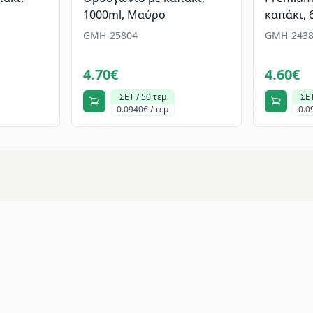
1000ml, Mαύρο
καπάκι, 
GMH-25804
GMH-2438
4.70€
4.60€
ΣΕΤ / 50 τεμ
ΣΕΤ
0.0940€ / τεμ
0.0