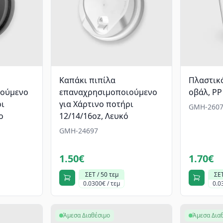
Καπάκι πιπίλα
Πλαστικό
ιούμενο
επαναχρησιμοποιούμενο
οβάλ, PP
ρι
για Χάρτινο ποτήρι
GMH-2607
ο
12/14/16oz, Λευκό
GMH-24697
1.50€
1.70€
ΣΕΤ / 50 τεμ
ΣΕΤ
0.0300€ / τεμ
0.0
Άμεσα Διαθέσιμο
Άμεσα Δια