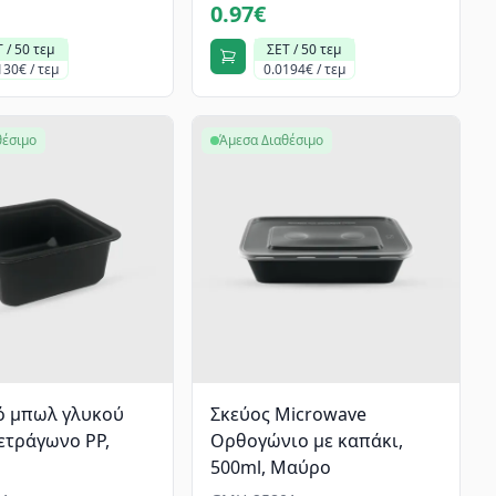
0.97€
 / 50 τεμ
ΣΕΤ / 50 τεμ
130€ / τεμ
0.0194€ / τεμ
θέσιμο
Άμεσα Διαθέσιμο
ό μπωλ γλυκού
Σκεύος Microwave
τετράγωνο PP,
Ορθογώνιο με καπάκι,
500ml, Mαύρο