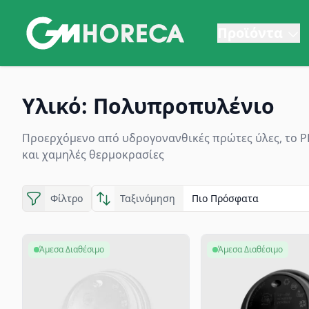
Προϊόντα
Υλικό: Πολυπροπυλένιο | GM Horeca
Υλικό: Πολυπροπυλένιο
Προερχόμενο από υδρογονανθικές πρώτες ύλες, το PP 
και χαμηλές θερμοκρασίες
Φίλτρο
Ταξινόμηση
Άμεσα Διαθέσιμο
Άμεσα Διαθέσιμο