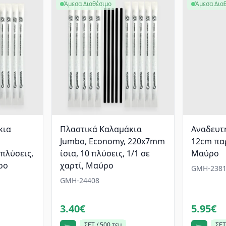
Άμεσα Διαθέσιμο
Άμεσα Δια
κια
Πλαστικά Καλαμάκια
Αναδευτή
Jumbo, Economy, 220x7mm
12cm πα
 πλύσεις,
ίσια, 10 πλύσεις, 1/1 σε
Μαύρο
ρο
χαρτί, Μαύρο
GMH-2381
GMH-24408
3.40€
5.95€
ΣΕΤ / 500 τεμ
ΣΕΤ