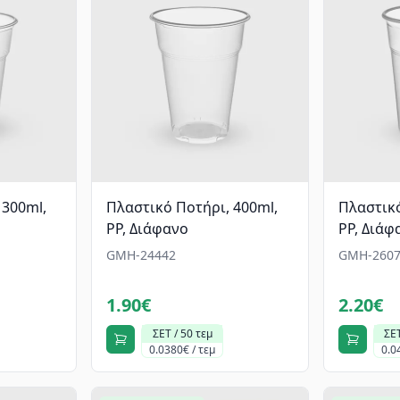
 300ml,
Πλαστικό Ποτήρι, 400ml,
Πλαστικό
PP, Διάφανο
PP, Διάφ
GMH-24442
GMH-2607
1.90€
2.20€
ΣΕΤ / 50 τεμ
ΣΕΤ
0.0380€ / τεμ
0.0