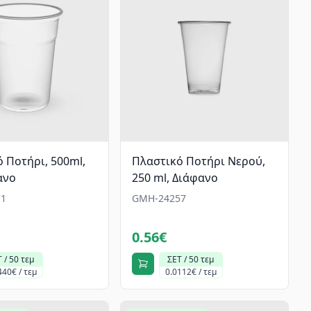
 Ποτήρι, 500ml,
Πλαστικό Ποτήρι Νερού,
ανο
250 ml, Διάφανο
1
GMH-24257
0.56€
 / 50 τεμ
ΣΕΤ / 50 τεμ
440€ / τεμ
0.0112€ / τεμ