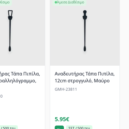
θέσιμο
Άμεσα Διαθέσιμο
ρας Τάπα Πιπίλα,
Αναδευτήρας Τάπα Πιπίλα,
ραλληλόγραμμο,
12cm στρογγυλό, Μαύρο
GMH-23811
0
5.95€
 / 500 τεμ
ΣΕΤ / 500 τεμ