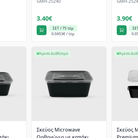
GMH-25240
GMH-2524
3.40€
3.90€
ΣΕΤ / 75 τεμ
ΣΕΤ
0.0453€ / τεμ
0.0
Άμεσα Διαθέσιμο
Άμεσα Δια
e
Σκεύος Microwave
Σκεύος 
άκι,
Ορθογώνιο με καπάκι,
Premium