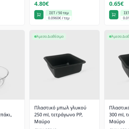
4.80€
0.65€
ΣΕΤ / 50 τεμ
ΣΕΤ
0.0960€ / τεμ
0.0
Άμεσα Διαθέσιμο
Άμεσα Δια
Πλαστικό μπωλ γλυκού
Πλαστικ
πάκι,
250 ml, τετράγωνο PP,
300 ml, 
Mαύρο
Mαύρο