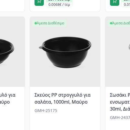
0.0068€ / τεμ
0.0
Άμεσα Διαθέσιμο
Άμεσα Δια
υλό για
Σκεύος PP στρογγυλό για
Σωσάκι P
αύρο
σαλάτα, 1000ml, Mαύρο
ενσωματ
30ml, Δι
GMH-25175
GMH-2437