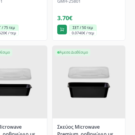
1
GMH-25801
3.70€
 / 75 τεμ
ΣΕΤ / 50 τεμ
520€ / τεμ
0.0740€ / τεμ
θέσιμο
Άμεσα Διαθέσιμο
Microwave
Σκεύος Microwave
, oρθογώνιο με
Premium, oρθογώνιο με