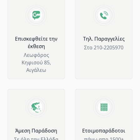
Advantages of GM Horeca
Επισκεφθείτε την
Tηλ. Παραγγελίες
έκθεση
Στο 210-2205970
Λεωφόρος
Κηφισού 85,
Αιγάλεω
Άμεση Παράδοση
Ετοιμοπαράδοτοι
Σε όλη την Ελλάδα
πάνω απο 1500+