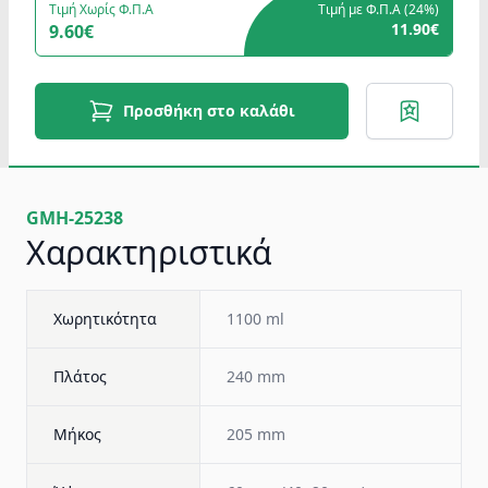
Τιμή Χωρίς Φ.Π.Α
Τιμή με Φ.Π.Α (
24%
)
11.90€
9.60€
Προσθήκη στο καλάθι
GMH-25238
Χαρακτηριστικά
Χωρητικότητα
1100 ml
Πλάτος
240 mm
Μήκος
205 mm