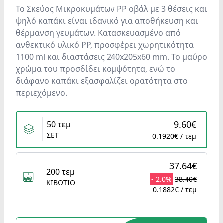
Το Σκεύος Μικροκυμάτων PP οβάλ με 3 θέσεις και
ψηλό καπάκι είναι ιδανικό για αποθήκευση και
θέρμανση γευμάτων. Κατασκευασμένο από
ανθεκτικό υλικό PP, προσφέρει χωρητικότητα
1100 ml και διαστάσεις 240x205x60 mm. Το μαύρο
χρώμα του προσδίδει κομψότητα, ενώ το
διάφανο καπάκι εξασφαλίζει ορατότητα στο
περιεχόμενο.
Variants
9.60€
50 τεμ
ΣΕΤ
0.1920€ / τεμ
37.64€
200 τεμ
- 2.0%
38.40€
ΚΙΒΩΤΙΟ
0.1882€ / τεμ