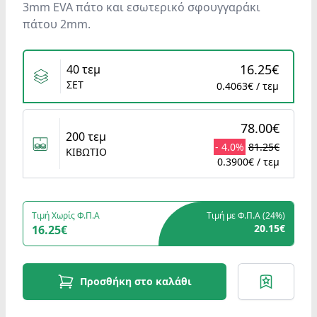
3mm EVA πάτο και εσωτερικό σφουγγαράκι
πάτου 2mm.
Variants
16.25€
40 τεμ
ΣΕΤ
0.4063€ / τεμ
78.00€
200 τεμ
- 4.0%
81.25€
ΚΙΒΩΤΙΟ
0.3900€ / τεμ
Τιμή Χωρίς Φ.Π.Α
Τιμή με Φ.Π.Α (
24%
)
20.15€
16.25€
Προσθήκη στο καλάθι