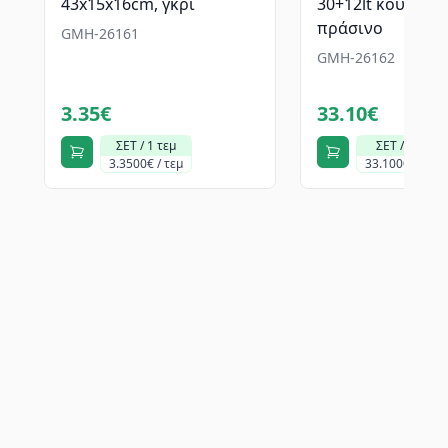
43x15x16cm, γκρί
30+12lt κουβάδες
πράσινο
GMH-26161
GMH-26162
3.35€
33.10€
ΣΕΤ / 1 τεμ
ΣΕΤ / 1 τεμ
3.3500€ / τεμ
33.1000€ / τεμ