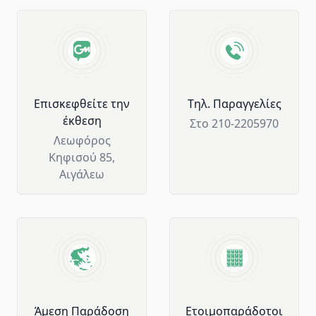
Advantages of GM Horeca
Επισκεφθείτε την
Tηλ. Παραγγελίες
έκθεση
Στο 210-2205970
Λεωφόρος
Κηφισού 85,
Αιγάλεω
Άμεση Παράδοση
Ετοιμοπαράδοτοι