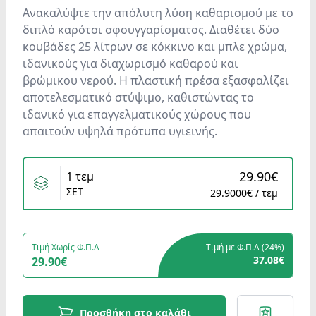
Ανακαλύψτε την απόλυτη λύση καθαρισμού με το
διπλό καρότσι σφουγγαρίσματος. Διαθέτει δύο
κουβάδες 25 λίτρων σε κόκκινο και μπλε χρώμα,
ιδανικούς για διαχωρισμό καθαρού και
βρώμικου νερού. Η πλαστική πρέσα εξασφαλίζει
αποτελεσματικό στύψιμο, καθιστώντας το
ιδανικό για επαγγελματικούς χώρους που
απαιτούν υψηλά πρότυπα υγιεινής.
Variants
29.90€
1 τεμ
ΣΕΤ
29.9000€ / τεμ
Τιμή Χωρίς Φ.Π.Α
Τιμή με Φ.Π.Α (
24%
)
37.08€
29.90€
Προσθήκη στο καλάθι