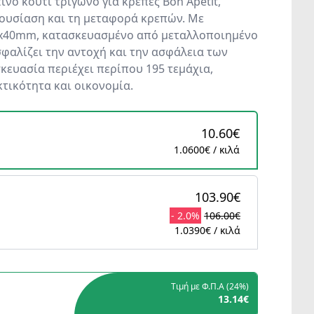
νο κουτί τρίγωνο για κρέπες Bon Apetit,
ρουσίαση και τη μεταφορά κρεπών. Με
0x40mm, κατασκευασμένο από μεταλλοποιημένο
σφαλίζει την αντοχή και την ασφάλεια των
κευασία περιέχει περίπου 195 τεμάχια,
ικότητα και οικονομία.
10.60€
1.0600€ / κιλά
103.90€
- 2.0%
106.00€
1.0390€ / κιλά
Τιμή με Φ.Π.Α (
24%
)
13.14€