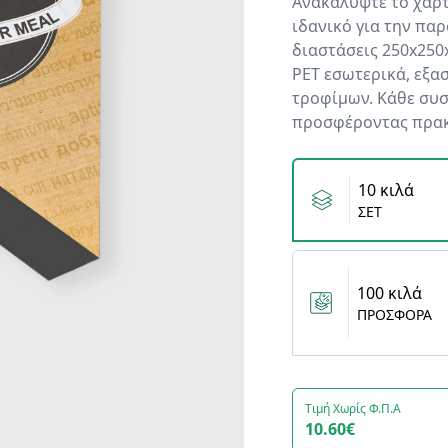
Ανακαλύψτε το χάρτι
ιδανικό για την πα
διαστάσεις 250x25
PET εσωτερικά, εξα
τροφίμων. Κάθε συσ
προσφέροντας πρακτ
Variants
10 κιλά
ΣΕΤ
100 κιλά
ΠΡΟΣΦΟΡΑ
Τιμή Χωρίς Φ.Π.Α
10.60€