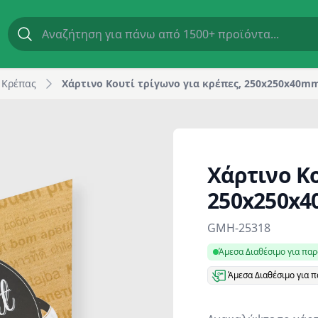
n Apetit | GM Horeca
 Κρέπας
Χάρτινο Κουτί τρίγωνο για κρέπες, 250x250x40mm
Χάρτινο Κο
250x250x4
Product information
GMH-25318
Άμεσα Διαθέσιμο για πα
Άμεσα Διαθέσιμο για 