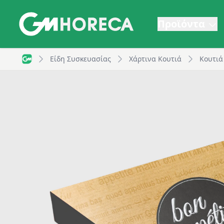
Προϊόντα
Χάρτινο Κουτί τρίγωνο για κρέπες, 250x250x40mm, Bo
Είδη Συσκευασίας
Χάρτινα Κουτιά
Κουτιά
GM Horeca - Home