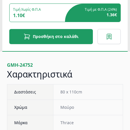
Τιμή Χωρίς Φ.Π.Α
Τιμή με Φ.Π.Α (
24%
)
1.36€
1.10€
Προσθήκη στο καλάθι
GMH-24752
Χαρακτηριστικά
Διαστάσεις
80 x 110cm
Χρώμα
Μαύρο
Μάρκα
Thrace