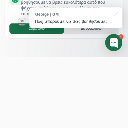
βοηθήσουμε να βρεις ευκολότερα αυτό που
ψάχνεις, καθώς και για την ανάλυση της
επισκεψιμότητάς μας.
George | GM
Πώς μπορούμε να σας βοηθήσουμε;
Συμφωνώ
Δε συμφωνώ
1
Footer
ΔΙΕΥΘΥΝΣΗ