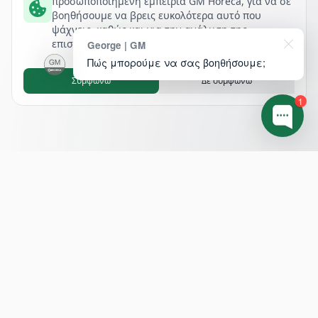
προσωποποιημένη εμπειρία GM Horeca, για να σε
βοηθήσουμε να βρεις ευκολότερα αυτό που
ψάχνεις, καθώς και για την ανάλυση της
επισκεψιμότητάς μας.
George | GM
Πώς μπορούμε να σας βοηθήσουμε;
Συμφωνώ
Δε συμφωνώ
1
Footer