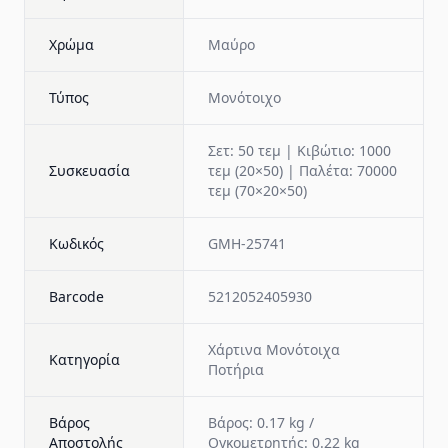
Χρώμα
Μαύρο
Τύπος
Μονότοιχο
Σετ: 50 τεμ | Κιβώτιο: 1000
Συσκευασία
τεμ (20×50) | Παλέτα: 70000
τεμ (70×20×50)
Κωδικός
GMH-25741
Barcode
5212052405930
Χάρτινα Μονότοιχα
Κατηγορία
Ποτήρια
Βάρος
Βάρος: 0.17 kg /
Αποστολής
Ογκομετρητής: 0.22 kg