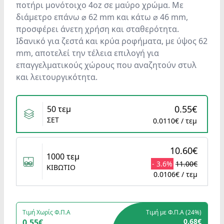
ποτήρι μονότοιχο 4oz σε μαύρο χρώμα. Με
διάμετρο επάνω ⌀ 62 mm και κάτω ⌀ 46 mm,
προσφέρει άνετη χρήση και σταθερότητα.
Ιδανικό για ζεστά και κρύα ροφήματα, με ύψος 62
mm, αποτελεί την τέλεια επιλογή για
επαγγελματικούς χώρους που αναζητούν στυλ
και λειτουργικότητα.
Variants
0.55€
50 τεμ
ΣΕΤ
0.0110€ / τεμ
10.60€
1000 τεμ
- 3.6%
11.00€
ΚΙΒΩΤΙΟ
0.0106€ / τεμ
Τιμή Χωρίς Φ.Π.Α
Τιμή με Φ.Π.Α (
24%
)
0.68€
0.55€