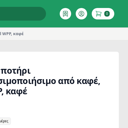
0
Επιθυμητό
Account
items in cart
l WPP, καφέ
 ποτήρι
ιμοποιήσιμο από καφέ,
P, καφέ
μέρες