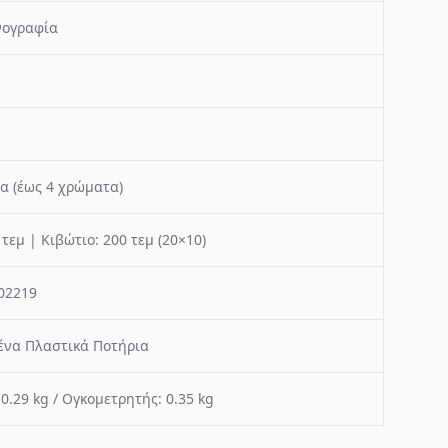
νογραφία
α (έως 4 χρώματα)
 τεμ | Κιβώτιο: 200 τεμ (20×10)
02219
να Πλαστικά Ποτήρια
 0.29 kg / Ογκομετρητής: 0.35 kg