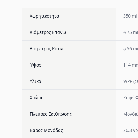
Χωρητικότητα
350 ml
Διάμετρος Επάνω
⌀ 75 
Διάμετρος Κάτω
⌀ 56 
Ύψος
114 m
Υλικό
WPP (Σ
Χρώμα
Καφέ Φ
Πλευρές Εκτύπωσης
Μονόπ
Βάρος Μονάδας
26.3 γρ