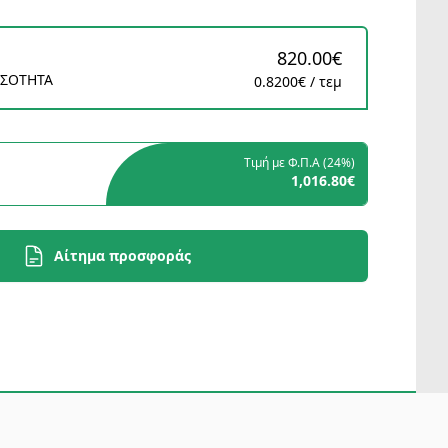
820.00€
ΟΣΟΤΗΤΑ
0.8200€ / τεμ
Τιμή με Φ.Π.Α (
24%
)
1,016.80€
Αίτημα προσφοράς