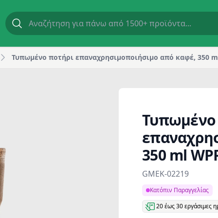
50 ml WPP, καφέ | GM Horeca
Τυπωμένο ποτήρι επαναχρησιμοποιήσιμο από καφέ, 350 m
Τυπωμένο
επαναχρησ
350 ml WP
Product information
GMEK-02219
Κατόπιν Παραγγελίας
20 έως 30 εργάσιμες η