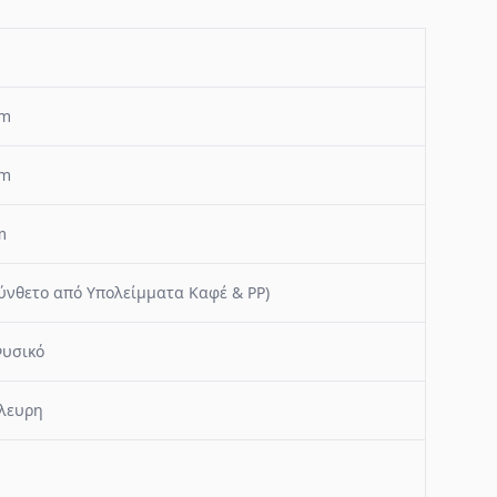
mm
mm
m
ύνθετο από Υπολείμματα Καφέ & PP)
υσικό
λευρη