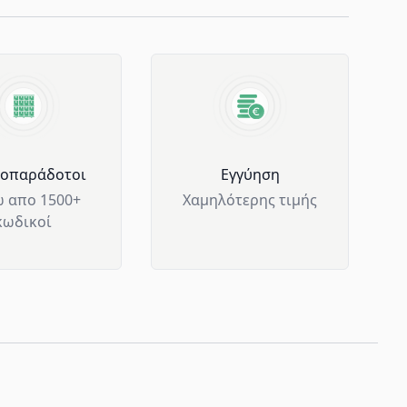
μοπαράδοτοι
Eγγύηση
 απο 1500+
Χαμηλότερης τιμής
κωδικοί