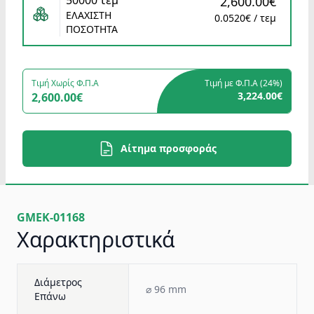
50000 τεμ
2,600.00€
ΕΛΑΧΙΣΤΗ
0.0520€ / τεμ
ΠΟΣΟΤΗΤΑ
Τιμή Χωρίς Φ.Π.Α
Τιμή με Φ.Π.Α (
24%
)
3,224.00€
2,600.00€
Αίτημα προσφοράς
GMEK-01168
Χαρακτηριστικά
Διάμετρος
⌀ 96 mm
Επάνω