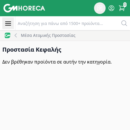
0
Επιθυμητό
Account
items 
Προστασία Κεφαλής μίας χρήσης | GM Horeca
Αναζητηση
Μέσα Ατομικής Προστασίας
GM Horeca - Home
Προστασία Κεφαλής
Δεν βρέθηκαν προϊόντα σε αυτήν την κατηγορία.