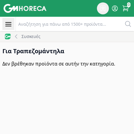
0
Επιθυμητό
Account
items 
Συσκευές για Τραπεζομάντιλα | GM Horeca
Αναζητηση
Συσκευές
GM Horeca - Home
Για Τραπεζομάντηλα
Δεν βρέθηκαν προϊόντα σε αυτήν την κατηγορία.