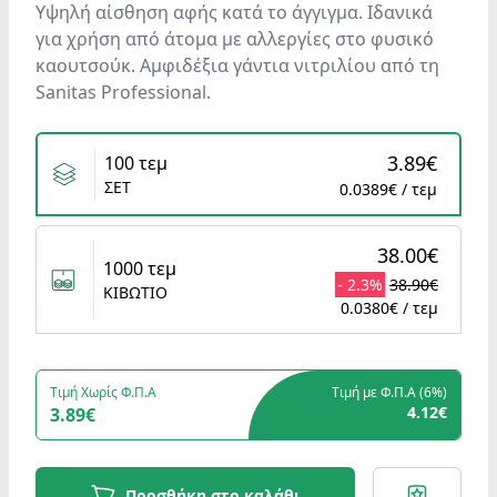
Υψηλή αίσθηση αφής κατά το άγγιγμα. Ιδανικά
για χρήση από άτομα με αλλεργίες στο φυσικό
καουτσούκ. Αμφιδέξια γάντια νιτριλίου από τη
Sanitas Professional.
Variants
3.89€
100 τεμ
ΣΕΤ
0.0389€ / τεμ
38.00€
1000 τεμ
- 2.3%
38.90€
ΚΙΒΩΤΙΟ
0.0380€ / τεμ
Τιμή Χωρίς Φ.Π.Α
Τιμή με Φ.Π.Α (
6%
)
4.12€
3.89€
Προσθήκη στο καλάθι