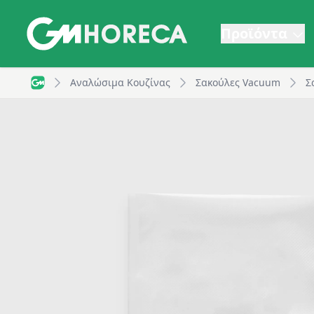
Προϊόντα
Σακούλες Vacuum, Σαγρέ, 20x30cm, PA/PE, 90μm | GM
Αναλώσιμα Κουζίνας
Σακούλες Vacuum
Σ
GM Horeca - Home