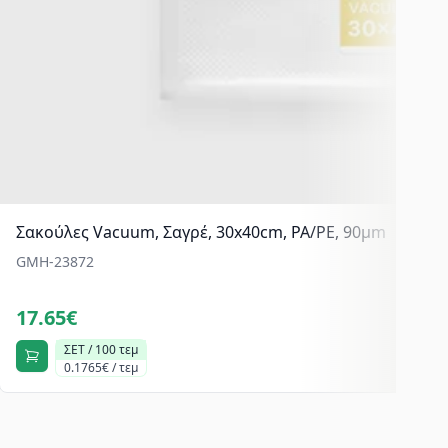
Σακούλες Vacuum, Σαγρέ, 30x40cm, PA/PE, 90μm
GMH-23872
17.65€
ΣΕΤ / 100 τεμ
0.1765€ / τεμ