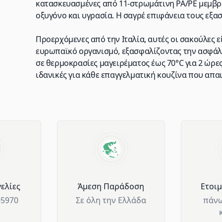
κατασκευασμένες από 11-στρωμάτινη PA/PE μεμβρ
οξυγόνο και υγρασία. Η σαγρέ επιφάνεια τους εξα
Προερχόμενες από την Ιταλία, αυτές οι σακούλες 
ευρωπαϊκό οργανισμό, εξασφαλίζοντας την ασφάλε
σε θερμοκρασίες μαγειρέματος έως 70°C για 2 ώρες
ιδανικές για κάθε επαγγελματική κουζίνα που απα
ελίες
Άμεση Παράδοση
Ετοι
05970
Σε όλη την Ελλάδα
πάνω