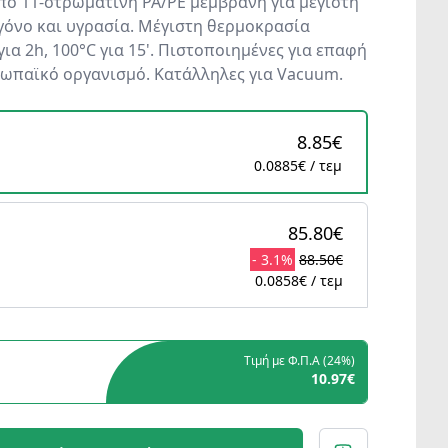
ό 11-στρωμάτινη PA/PE μεμβράνη για μέγιστη
όνο και υγρασία. Μέγιστη θερμοκρασία
για 2h, 100°C για 15'. Πιστοποιημένες για επαφή
ωπαϊκό οργανισμό. Κατάλληλες για Vacuum.
8.85€
0.0885€ / τεμ
85.80€
- 3.1%
88.50€
0.0858€ / τεμ
Τιμή με Φ.Π.Α (
24%
)
10.97€