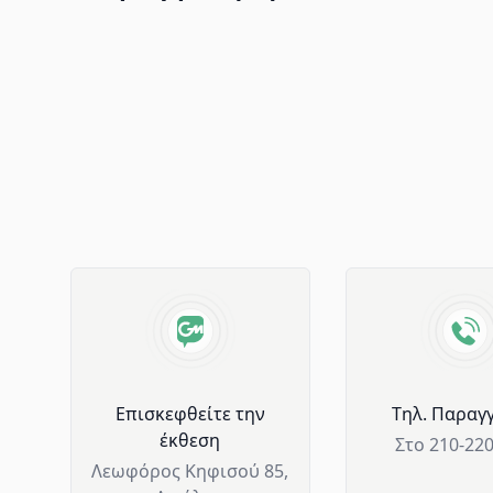
Advantages of GM Horeca
Επισκεφθείτε την
Tηλ. Παραγγ
έκθεση
Στο 210-22
Λεωφόρος Κηφισού 85,