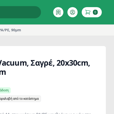
0
Επιθυμητό
Account
items in cart
PA/PE, 90μm
Vacuum, Σαγρέ, 20x30cm,
μm
ράδοση
παραλαβή από το κατάστημα