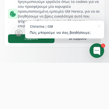
Χρησιμοποιούμε εργαλεία όπως τα cookies για να
σου προσφέρουμε μία κορυφαία
προσωποποιημένη εμπειρία GM Horeca, για να σε
βοηθήσουμε να βρεις ευκολότερα αυτό που
ψάχνεις, καθώς και για την ανάλυση της
επισκεψιμότητάς μας.
Christina | GM
Πώς μπορούμε να σας βοηθήσουμε;
Συμφωνώ
Δε συμφωνώ
1
Footer