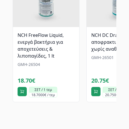
NCH FreeFlow Liquid,
NCH DC Drain Thi
ενεργά βακτήρια για
αποφρακτικό νι
αποχετεύσεις &
χωρίς αναθυμιάσε
λιποπαγίδες, 1 lt
GMH-26501
GMH-26504
18.70€
20.75€
ΣΕΤ / 1 τεμ
ΣΕΤ / 1 τεμ
18.7000€ / τεμ
20.7500€ / τεμ