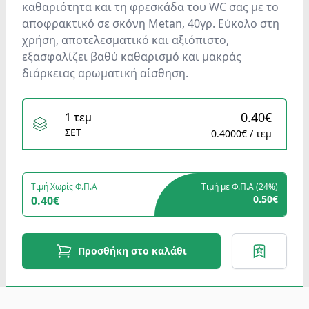
καθαριότητα και τη φρεσκάδα του WC σας με το
αποφρακτικό σε σκόνη Metan, 40γρ. Εύκολο στη
χρήση, αποτελεσματικό και αξιόπιστο,
εξασφαλίζει βαθύ καθαρισμό και μακράς
διάρκειας αρωματική αίσθηση.
Variants
0.40€
1 τεμ
ΣΕΤ
0.4000€ / τεμ
Τιμή Χωρίς Φ.Π.Α
Τιμή με Φ.Π.Α (
24%
)
0.50€
0.40€
Προσθήκη στο καλάθι