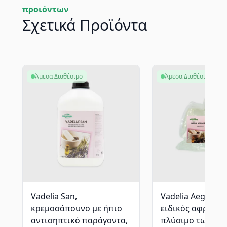
προιόντων
Σχετικά Προϊόντα
Άμεσα Διαθέσιμο
Άμεσα Διαθέσιμο
Vadelia San,
Vadelia Aegean B
κρεμοσάπουνο με ήπιο
ειδικός αφρός γι
αντισηπτικό παράγοντα,
πλύσιμο των χερι