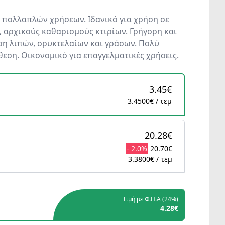
 πολλαπλών χρήσεων. Ιδανικό για χρήση σε
, αρχικούς καθαρισμούς κτιρίων. Γρήγορη και
η λιπών, ορυκτελαίων και γράσων. Πολύ
ση. Οικονομικό για επαγγελματικές χρήσεις.
3.45€
3.4500€ / τεμ
20.28€
- 2.0%
20.70€
3.3800€ / τεμ
Τιμή με Φ.Π.Α (
24%
)
4.28€