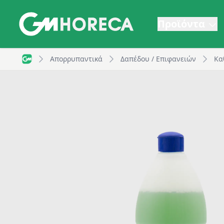
Προϊόντα
Destral Vivox, πανίσχυρο πολυκαθαριστικό πολλαπλώ
Απορρυπαντικά
Δαπέδου / Επιφανειών
Κα
GM Horeca - Home