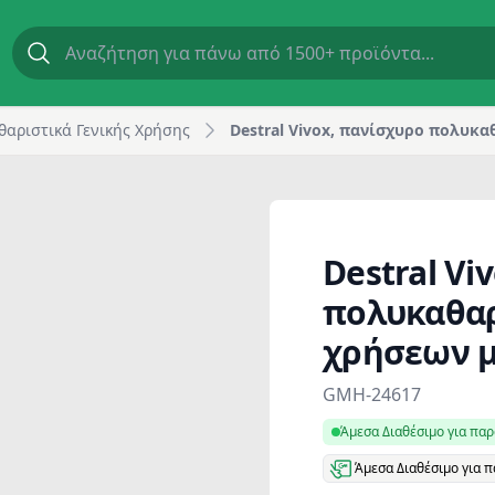
ν χρήσεων με αμμωνία, 1 lt | GM Horeca
θαριστικά Γενικής Χρήσης
Destral Vivox, πανίσχυρο πολυκ
Destral Vi
πολυκαθα
χρήσεων με
Product information
GMH-24617
Άμεσα Διαθέσιμο για πα
Άμεσα Διαθέσιμο για 