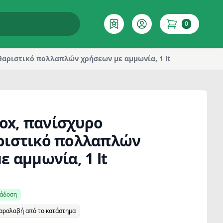
0
Επιθυμητό
Account
items in cart
αθαριστικό πολλαπλών χρήσεων με αμμωνία, 1 lt
vox, πανίσχυρο
ριστικό πολλαπλών
 αμμωνία, 1 lt
ράδοση
παραλαβή από το κατάστημα