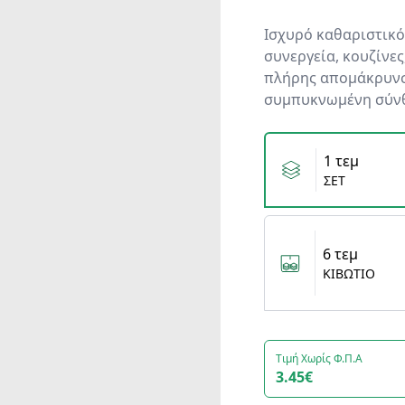
Ισχυρό καθαριστικό
συνεργεία, κουζίνες
πλήρης απομάκρυνσ
συμπυκνωμένη σύνθε
Variants
1 τεμ
ΣΕΤ
6 τεμ
ΚΙΒΩΤΙΟ
Τιμή Χωρίς Φ.Π.Α
3.45€