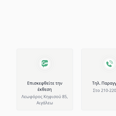
Advantages of GM Horeca
Επισκεφθείτε την
Tηλ. Παραγγ
έκθεση
Στο 210-22
Λεωφόρος Κηφισού 85,
Αιγάλεω