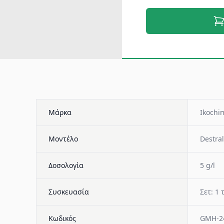
Μάρκα
Ikochim
Μοντέλο
Destral
Δοσολογία
5 g/l
Συσκευασία
Σετ: 1 
Κωδικός
GMH-2