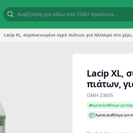
 χέρι, 5 kg | GM Horeca
Lacip XL, συμπυκνωμένο υγρό πιάτων, για πλύσιμο στο χέρι,
Lacip XL,
πιάτων, γι
Product information
GMH-23605
Άμεσα Διαθέσιμο για πα
Άμεσα Διαθέσιμο για 