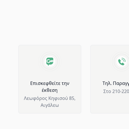
Advantages of GM Horeca
Επισκεφθείτε την
Tηλ. Παραγγ
έκθεση
Στο 210-22
Λεωφόρος Κηφισού 85,
Αιγάλεω