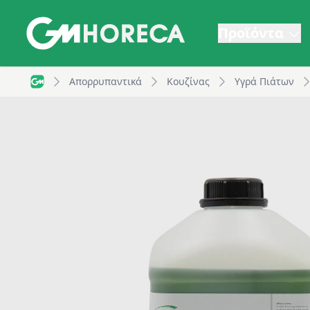
Προϊόντα
Lacip XL, συμπυκνωμένο υγρό πιάτων, για πλύσιμο στο
Απορρυπαντικά
Κουζίνας
Υγρά Πιάτων
GM Horeca - Home