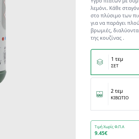
Υγρό πιάτων με συ
λεμόνι. Κάθε σταγό
στο πλύσιμο των πι
για να παράγει πλο
βρωμιές, διαλύοντας
της κουζίνας .
Variants
1 τεμ
ΣΕΤ
2 τεμ
ΚΙΒΩΤΙΟ
Τιμή Χωρίς Φ.Π.Α
9.45€