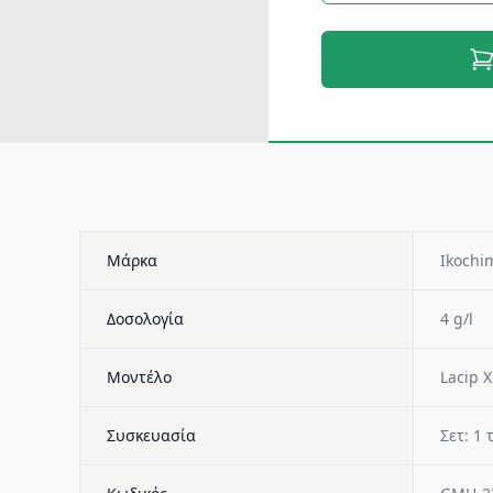
Μάρκα
Ikochim
Δοσολογία
4 g/l
Μοντέλο
Lacip X
Συσκευασία
Σετ: 1 