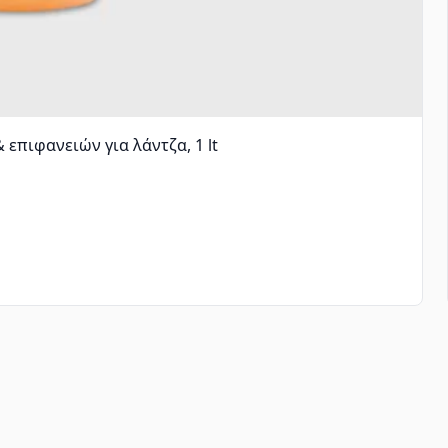
 επιφανειών για λάντζα, 1 lt