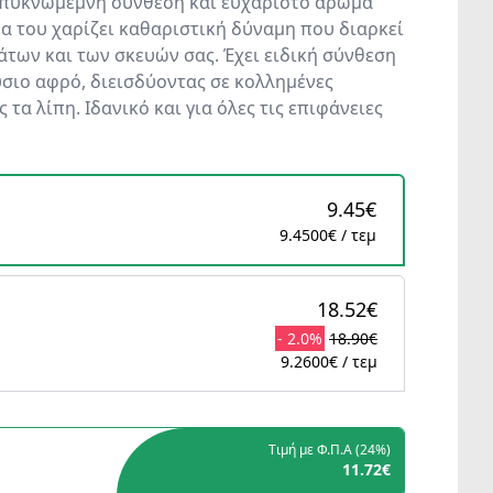
μπυκνωμέμνη σύνθεση και ευχάριστο άρωμα
να του χαρίζει καθαριστική δύναμη που διαρκεί
άτων και των σκευών σας. Έχει ειδική σύνθεση
ύσιο αφρό, διεισδύοντας σε κολλημένες
 τα λίπη. Ιδανικό και για όλες τις επιφάνειες
9.45€
9.4500€ / τεμ
18.52€
- 2.0%
18.90€
9.2600€ / τεμ
Τιμή με Φ.Π.Α (
24%
)
11.72€