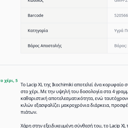
Κωδικός
GMH-2
Barcode
520566
Κατηγορία
Υγρά Π
Βάρος Αποστολής
Βάρος:
ο χέρι, 5
Το Lacip XL της Ikochimiki αποτελεί ένα κορυφαίο
στο χέρι. Με την υψηλή του δοσολογία στα 4 γραμμ
καθαριστική αποτελεσματικότητα, ενώ ταυτόχρονα
κιλών εξασφαλίζει μακροχρόνια διάρκεια, προσφέ
πιάτων.
Χάρη στην εξειδικευμένη σύνθεσή του, το Lacip XL 