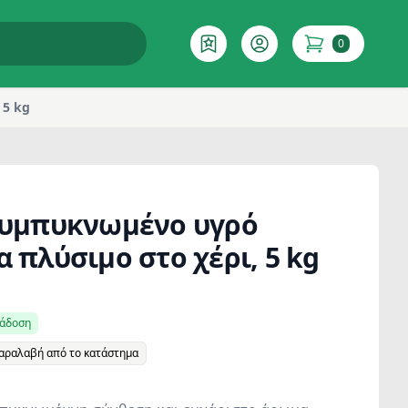
0
Επιθυμητό
Account
items in cart
 5 kg
 συμπυκνωμένο υγρό
α πλύσιμο στο χέρι, 5 kg
ράδοση
παραλαβή από το κατάστημα