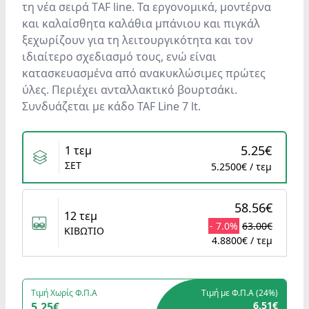
τη νέα σειρά ΤAF line. Τα εργονομικά, μοντέρνα
και καλαίσθητα καλάθια μπάνιου και πιγκάλ
ξεχωρίζουν για τη λειτουργικότητα και τον
ιδιαίτερο σχεδιασμό τους, ενώ είναι
κατασκευασμένα από ανακυκλώσιμες πρώτες
ύλες. Περιέχει ανταλλακτικό βουρτσάκι.
Συνδυάζεται με κάδο TAF Line 7 lt.
Variants
5.25€
1 τεμ
ΣΕΤ
5.2500€ / τεμ
58.56€
12 τεμ
- 7.0%
63.00€
ΚΙΒΩΤΙΟ
4.8800€ / τεμ
Τιμή Χωρίς Φ.Π.Α
Τιμή με Φ.Π.Α (
24%
)
6.51€
5.25€