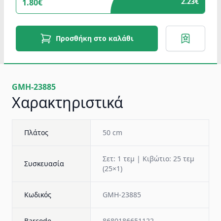
2.23€
1.80€
Προσθήκη στο καλάθι
GMH-23885
Χαρακτηριστικά
Πλάτος
50 cm
Σετ: 1 τεμ | Κιβώτιο: 25 τεμ
Συσκευασία
(25×1)
Κωδικός
GMH-23885
Barcode
8680186651122