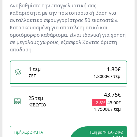
Αναβαθμίστε την επαγγελματική σας
καθαριότητα με την πρωτοποριακή βάση για
ανταλλακτικό σφουγγαρίστρας 50 εκατοστών.
Κατασκευασμένη για αποτελεσματικό και
ομοιόμορφο καθάρισμα, είναι ιδανική για χρήση
σε μεγάλους χώρους, εξασφαλίζοντας άριστη
απόδοση.
Variants
1.80€
1 τεμ
ΣΕΤ
1.8000€ / τεμ
43.75€
25 τεμ
- 2.8%
45.00€
ΚΙΒΩΤΙΟ
1.7500€ / τεμ
Τιμή Χωρίς Φ.Π.Α
Τιμή με Φ.Π.Α (
24%
)