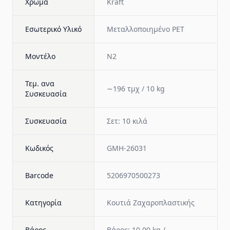
Χρώμα
Kraft
Εσωτερικό Υλικό
Μεταλλοποιημένο PET
Μοντέλο
N2
Τεμ. ανα
∼196 τμχ / 10 kg
Συσκευασία
Συσκευασία
Σετ: 10 κιλά
Κωδικός
GMH-26031
Barcode
5206970500273
Κατηγορία
Κουτιά Ζαχαροπλαστικής
Βάρος
Βάρος: 10.00 kg /