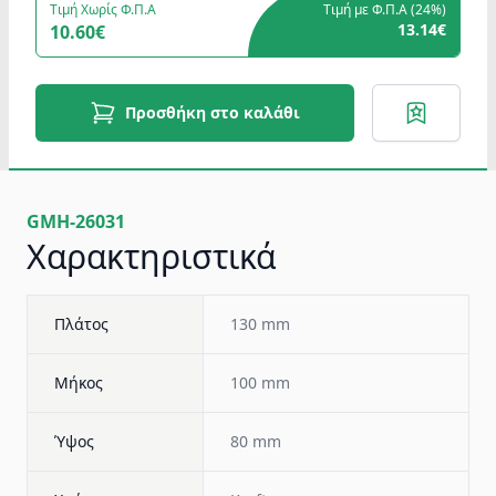
Τιμή Χωρίς Φ.Π.Α
Τιμή με Φ.Π.Α (
24%
)
13.14€
10.60€
Προσθήκη στο καλάθι
GMH-26031
Χαρακτηριστικά
Πλάτος
130 mm
Μήκος
100 mm
Ύψος
80 mm