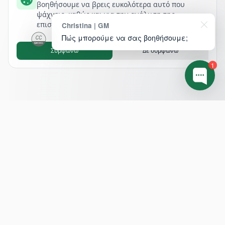
βοηθήσουμε να βρεις ευκολότερα αυτό που
ψάχνεις, καθώς και για την ανάλυση της
επισκεψιμότητάς μας.
Christina | GM
Πώς μπορούμε να σας βοηθήσουμε;
Συμφωνώ
Δε συμφωνώ
1
Footer
ΔΙΕΥΘΥΝΣΗ