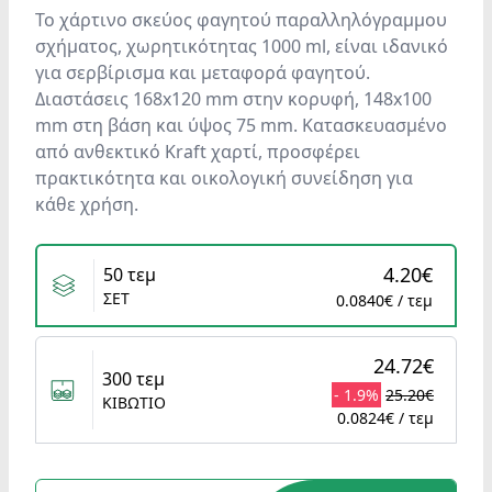
Το χάρτινο σκεύος φαγητού παραλληλόγραμμου
σχήματος, χωρητικότητας 1000 ml, είναι ιδανικό
για σερβίρισμα και μεταφορά φαγητού.
Διαστάσεις 168x120 mm στην κορυφή, 148x100
mm στη βάση και ύψος 75 mm. Κατασκευασμένο
από ανθεκτικό Kraft χαρτί, προσφέρει
πρακτικότητα και οικολογική συνείδηση για
κάθε χρήση.
Variants
4.20€
50 τεμ
ΣΕΤ
0.0840€ / τεμ
24.72€
300 τεμ
- 1.9%
25.20€
ΚΙΒΩΤΙΟ
0.0824€ / τεμ