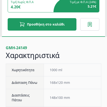
Τιμή Χωρίς Φ.Π.Α
Τιμή με Φ.Π.Α (
24%
)
5.21€
4.20€
Προσθήκη στο καλάθι
GMH-24149
Χαρακτηριστικά
Χωρητικότητα
1000 ml
Διάσταση Πάνω
168x120 mm
Διαστάσεις
148x100 mm
Πάτου