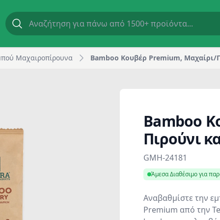
οπετσέτα | GM Horeca
πού Μαχαιροπίρουνα
Bamboo Κουβέρ Premium, Μαχαίρι/Π
Bamboo Κο
Πιρούνι κ
Product information
GMH-24181
Άμεσα Διαθέσιμο για πα
Αναβαθμίστε την εμ
Premium από την Te