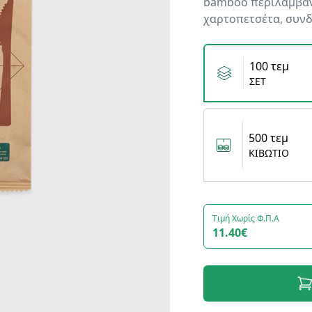
bamboo περιλαμβάνε
χαρτοπετσέτα, συνδ
Variants
100 τεμ
ΣΕΤ
500 τεμ
ΚΙΒΩΤΙΟ
Τιμή Χωρίς Φ.Π.Α
11.40€