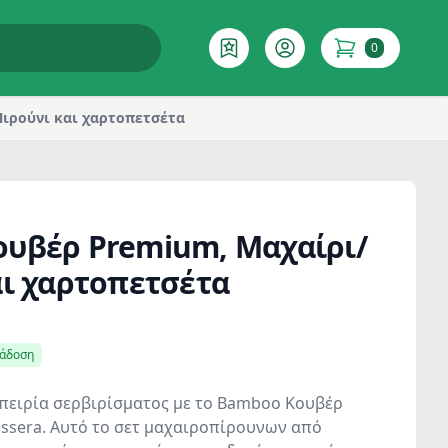
0
Επιθυμητό
Account
items in cart
ιρούνι και χαρτοπετσέτα
υβέρ Premium, Μαχαίρι/
αι χαρτοπετσέτα
ράδοση
πειρία σερβιρίσματος με το Bamboo Κουβέρ
ssera. Αυτό το σετ μαχαιροπίρουνων από