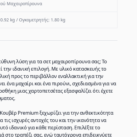
ού Μαχαιροπίρουνα
 0.92 kg / Ογκομετρητής: 1.80 kg
ύθυνη λύση για τα σετ μαχαιροπίρουνα σας; Το
 την ιδανική επιλογή. Με υλικό κατασκευής το
λική προς το περιβάλλον εναλλακτική για την
ει ένα μαχαίρι και ένα πιρούνι, σχεδιασμένα για να
οσθήκη μιας χαρτοπετσέτας εξασφαλίζει ότι έχετε
ύματος.
Κουβέρ Premium ξεχωρίζει για την ανθεκτικότητα
α τις ισχυρές αντοχές του και την ικανότητα να
υτό ιδανικό για κάθε περίσταση. Επιλέξτε το
ά στο τραπέζι σας, ενώ ταυτόχρονα επιδεικνύετε