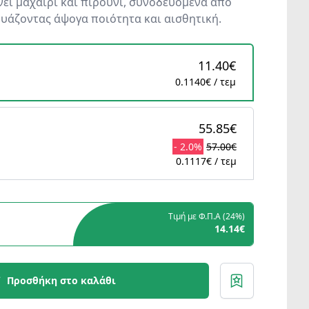
ι μαχαίρι και πιρούνι, συνοδευόμενα από
υάζοντας άψογα ποιότητα και αισθητική.
11.40€
0.1140€ / τεμ
55.85€
- 2.0%
57.00€
0.1117€ / τεμ
Τιμή με Φ.Π.Α (
24%
)
14.14€
Προσθήκη στο καλάθι