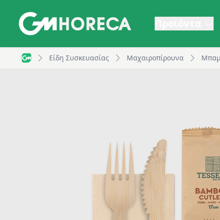
Προϊόντα
Bamboo Κουβέρ Premium, Μαχαίρι/Πιρούνι και χαρτ
Είδη Συσκευασίας
Μαχαιροπίρουνα
Μπαμ
GM Horeca - Home