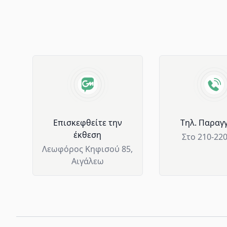
Advantages of GM Horeca
Επισκεφθείτε την
Tηλ. Παραγγ
έκθεση
Στο 210-22
Λεωφόρος Κηφισού 85,
Αιγάλεω