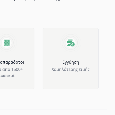
μοπαράδοτοι
Eγγύηση
 απο 1500+
Χαμηλότερης τιμής
κωδικοί