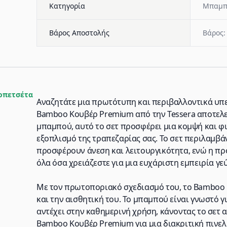
Κατηγορία
Μπαμπ
Βάρος Αποστολής
Βάρος:
οπετσέτα
Αναζητάτε μια πρωτότυπη και περιβαλλοντικά υπε
Bamboo Κουβέρ Premium από την Tessera αποτελεί
μπαμπού, αυτό το σετ προσφέρει μια κομψή και φι
εξοπλισμό της τραπεζαρίας σας. Το σετ περιλαμβάν
προσφέρουν άνεση και λειτουργικότητα, ενώ η πρ
όλα όσα χρειάζεστε για μια ευχάριστη εμπειρία γε
Με τον πρωτοποριακό σχεδιασμό του, το Bamboo 
και την αισθητική του. Το μπαμπού είναι γνωστό γι
αντέχει στην καθημερινή χρήση, κάνοντας το σετ α
Bamboo Κουβέρ Premium για μια διακριτική πινελι