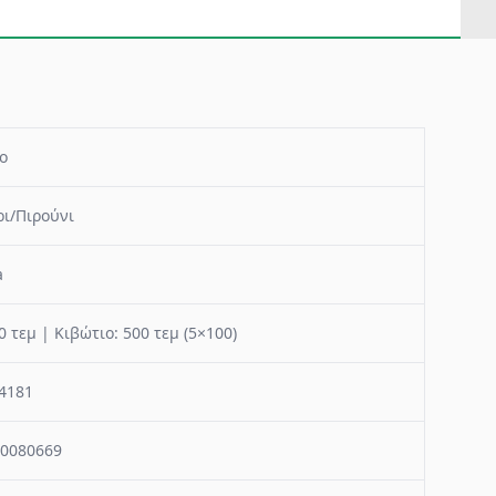
o
ι/Πιρούνι
a
0 τεμ | Κιβώτιο: 500 τεμ (5×100)
4181
0080669