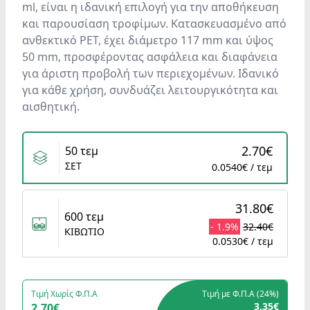
ml, είναι η ιδανική επιλογή για την αποθήκευση
και παρουσίαση τροφίμων. Κατασκευασμένο από
ανθεκτικό PET, έχει διάμετρο 117 mm και ύψος
50 mm, προσφέροντας ασφάλεια και διαφάνεια
για άριστη προβολή των περιεχομένων. Ιδανικό
για κάθε χρήση, συνδυάζει λειτουργικότητα και
αισθητική.
Variants
2.70€
50 τεμ
ΣΕΤ
0.0540€ / τεμ
31.80€
600 τεμ
- 1.9%
32.40€
ΚΙΒΩΤΙΟ
0.0530€ / τεμ
Τιμή Χωρίς Φ.Π.Α
Τιμή με Φ.Π.Α (
24%
)
3.35€
2.70€