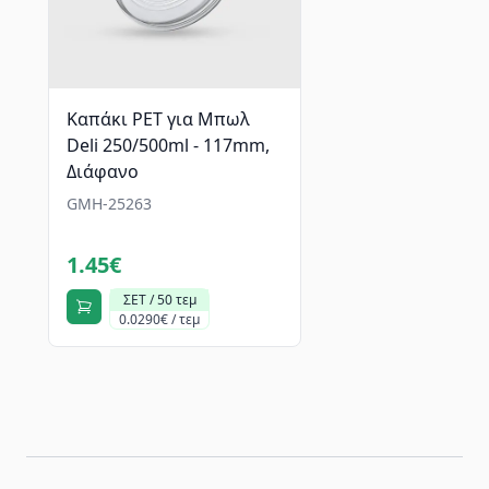
Καπάκι PET για Μπωλ
Deli 250/500ml - 117mm,
Διάφανο
GMH-25263
1.45€
ΣΕΤ / 50 τεμ
0.0290€ / τεμ