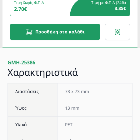
Τιμή Χωρίς Φ.Π.Α
Τιμή με Φ.Π.Α (
24%
)
3.35€
2.70€
Προσθήκη στο καλάθι
GMH-25386
Χαρακτηριστικά
Διαστάσεις
73 x 73 mm
Ύψος
13 mm
Υλικό
PET