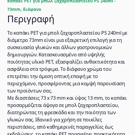
Καπάκι PET για μπωλ ζαχαροπλαστείου PS 240ml -
73mm, διάφανο
Περιγραφή
Το καπάκι PET για μπολ ζαχαροπλαστείου PS 240ml με
διάμετρο 73mm είναι μια εξαιρετική επιλογή για τη
συσκευασία γλυκών και άλλων γαστρονομικών
δημιουργιών. Κατασκευασμένο από υψηλής
ποιότητας υλικό PET, εξασφαλίζει ανθεκτικότητα και
ασφάλεια στα τρόφιμα. Το διάφανο χρώμα του
επιτρέπει την άμεση οπτική επαφή με το
περιεχόμενο, προσφέροντας μια κομψή παρουσίαση
των προϊόντων σας.
Με διαστάσεις 73 x 73 mm και ύψος 13 mm, το καπάκι
προσαρμόζεται άψογα σε μπολ ζαχαροπλαστείου,
διατηρώντας τη φρεσκάδα και την ποιότητα των
γλυκών σας. Ιδανικό για χρήση σε ποικίλες
περιστάσεις, από καθημερινές παραγγελίες έως
εκδηλώσεις, το καπάκι PET προσφέρει πρακτικότητα