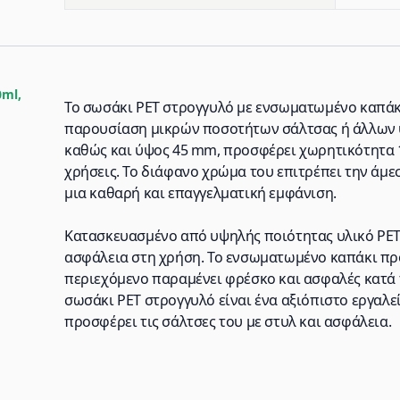
ml,
Το σωσάκι PET στρογγυλό με ενσωματωμένο καπάκι 
παρουσίαση μικρών ποσοτήτων σάλτσας ή άλλων 
καθώς και ύψος 45 mm, προσφέρει χωρητικότητα 1
χρήσεις. Το διάφανο χρώμα του επιτρέπει την άμ
μια καθαρή και επαγγελματική εμφάνιση.
Κατασκευασμένο από υψηλής ποιότητας υλικό PET,
ασφάλεια στη χρήση. Το ενσωματωμένο καπάκι προ
περιεχόμενο παραμένει φρέσκο και ασφαλές κατά τ
σωσάκι PET στρογγυλό είναι ένα αξιόπιστο εργαλε
προσφέρει τις σάλτσες του με στυλ και ασφάλεια.