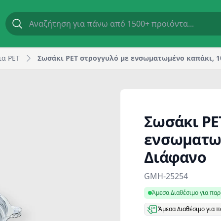
ml, Διάφανο | GM Horeca
ια PET
Σωσάκι PET στρογγυλό με ενσωματωμένο καπάκι, 1
Σωσάκι PE
ενσωματωμ
Διάφανο
Product information
GMH-25254
Άμεσα Διαθέσιμο για πα
Άμεσα Διαθέσιμο για 