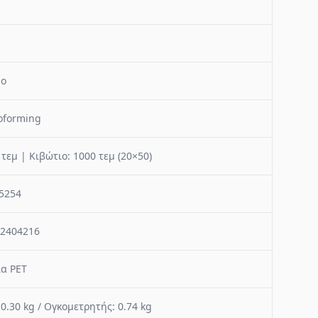
νο
oforming
 τεμ | Κιβώτιο: 1000 τεμ (20×50)
5254
2404216
α PET
 0.30 kg / Ογκομετρητής: 0.74 kg