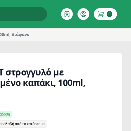
0
Επιθυμητό
Account
items in cart
00ml, Διάφανο
T στρογγυλό με
ένο καπάκι, 100ml,
ράδοση
παραλαβή από το κατάστημα