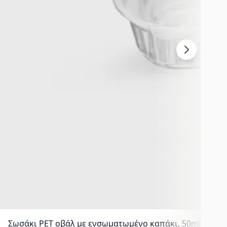
Σωσάκι PET οβάλ με ενσωματωμένο καπάκι, 50ml, Διάφ