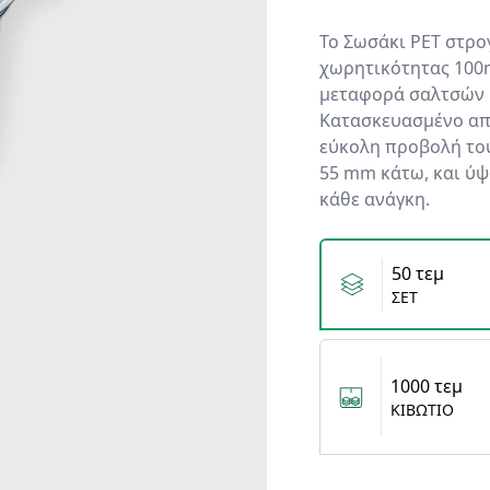
Το Σωσάκι PET στρο
χωρητικότητας 100m
μεταφορά σαλτσών 
Κατασκευασμένο από
εύκολη προβολή το
55 mm κάτω, και ύψ
κάθε ανάγκη.
Variants
50 τεμ
ΣΕΤ
1000 τεμ
ΚΙΒΩΤΙΟ