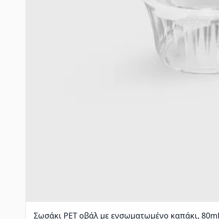
Σωσάκι PET οβάλ με ενσωματωμένο καπάκι, 80ml