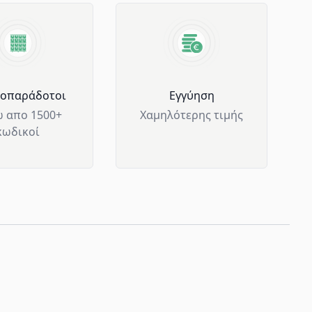
μοπαράδοτοι
Eγγύηση
 απο 1500+
Χαμηλότερης τιμής
κωδικοί