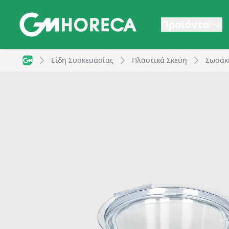
Προϊόντα
Σωσάκι PET στρογγυλό με ενσωματωμένο καπάκι, 100
Είδη Συσκευασίας
Πλαστικά Σκεύη
Σωσάκ
GM Horeca - Home