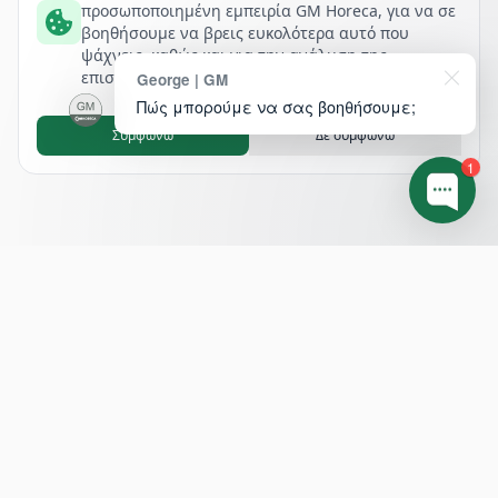
προσωποποιημένη εμπειρία GM Horeca, για να σε
βοηθήσουμε να βρεις ευκολότερα αυτό που
ψάχνεις, καθώς και για την ανάλυση της
επισκεψιμότητάς μας.
George | GM
Πώς μπορούμε να σας βοηθήσουμε;
Συμφωνώ
Δε συμφωνώ
1
Footer