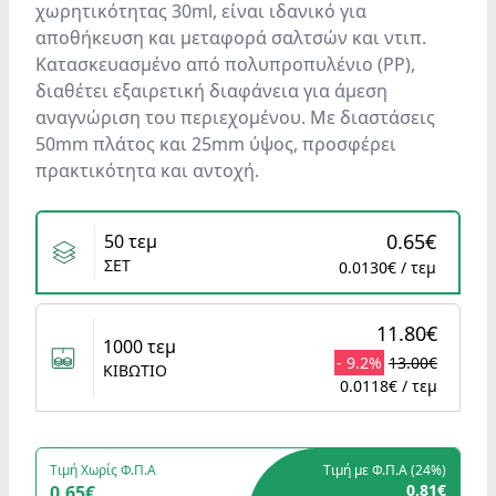
χωρητικότητας 30ml, είναι ιδανικό για
αποθήκευση και μεταφορά σαλτσών και ντιπ.
Κατασκευασμένο από πολυπροπυλένιο (PP),
διαθέτει εξαιρετική διαφάνεια για άμεση
αναγνώριση του περιεχομένου. Με διαστάσεις
50mm πλάτος και 25mm ύψος, προσφέρει
πρακτικότητα και αντοχή.
Variants
0.65€
50 τεμ
ΣΕΤ
0.0130€ / τεμ
11.80€
1000 τεμ
- 9.2%
13.00€
ΚΙΒΩΤΙΟ
0.0118€ / τεμ
Τιμή Χωρίς Φ.Π.Α
Τιμή με Φ.Π.Α (
24%
)
0.81€
0.65€