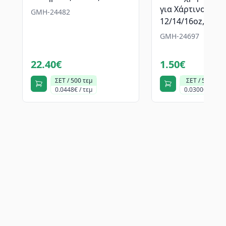
για Χάρτινο ποτ
GMH-24482
12/14/16oz, Λευκ
GMH-24697
22.40€
1.50€
ΣΕΤ / 500 τεμ
ΣΕΤ / 50 τεμ
0.0448€ / τεμ
0.0300€ / τεμ