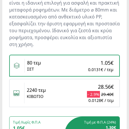
είναι η ιδανική επιλογή για ασφαλή και πρακτική
μεταφορά ροφημάτων. Με διάμετρο ⌀ 80mm και
κατασκευασμένο από ανθεκτικό υλικό PP,
εξασφαλίζει την άριστη εφαρμογή και προστασία
του περιεχομένου. Ιδανικό για ζεστά και κρύα
ροφήματα, προσφέρει ευκολία και αξιοπιστία
στη χρήση.
Variants
1.05€
80 τεμ
ΣΕΤ
0.0131€ / τεμ
28.56€
2240 τεμ
- 2.9%
29.40€
ΚΙΒΩΤΙΟ
0.0128€ / τεμ
Τιμή Χωρίς Φ.Π.Α
Τιμή με Φ.Π.Α (
24%
)
1.30€
1.05€