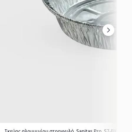
Σκεύος αλουμινίου στρογγυλό, Sanitas Pro, S7-BX - C80