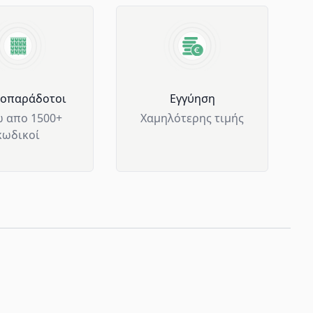
μοπαράδοτοι
Eγγύηση
 απο 1500+
Χαμηλότερης τιμής
κωδικοί