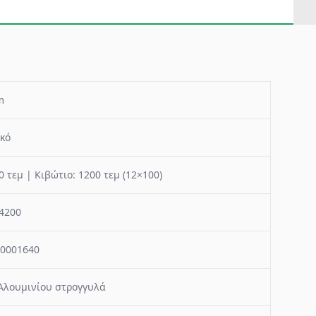
m
κό
0 τεμ | Κιβώτιο: 1200 τεμ (12×100)
4200
0001640
Αλουμινίου στρογγυλά