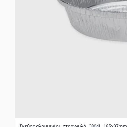
Σκεύος αλουμινίου στρογγυλό, C804L, 185x37mm,