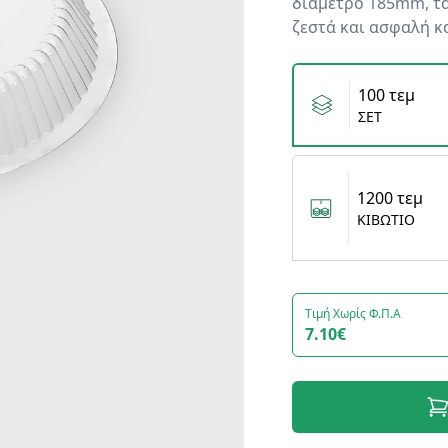
διάμετρο 185mm, τα
ζεστά και ασφαλή κ
Variants
100 τεμ
ΣΕΤ
1200 τεμ
ΚΙΒΩΤΙΟ
Τιμή Χωρίς Φ.Π.Α
7.10€