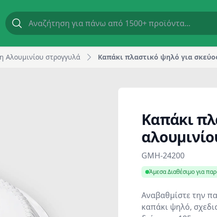
, Ø185 mm | GM Horeca
η Αλουμινίου στρογγυλά
Καπάκι πλαστικό ψηλό για σκεύο
Καπάκι πλ
αλουμινίο
Product information
GMH-24200
Άμεσα Διαθέσιμο για πα
Αναβαθμίστε την πα
καπάκι ψηλό, σχεδι