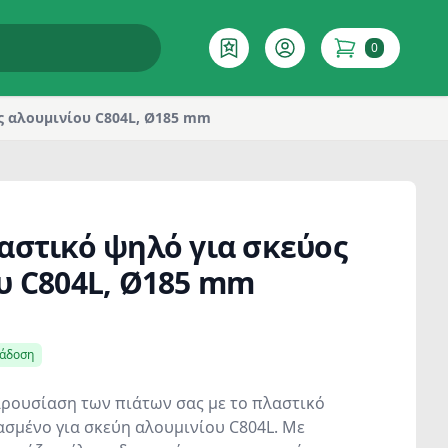
0
Επιθυμητό
Account
items in cart
ς αλουμινίου C804L, Ø185 mm
αστικό ψηλό για σκεύος
υ C804L, Ø185 mm
ράδοση
ρουσίαση των πιάτων σας με το πλαστικό
ασμένο για σκεύη αλουμινίου C804L. Με