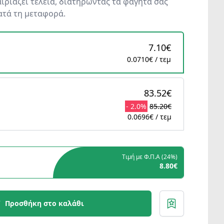
ιριάζει τέλεια, διατηρώντας τα φαγητά σας
ατά τη μεταφορά.
7.10€
0.0710€ / τεμ
83.52€
- 2.0%
85.20€
0.0696€ / τεμ
Τιμή με Φ.Π.Α (
24%
)
8.80€
Προσθήκη στο καλάθι