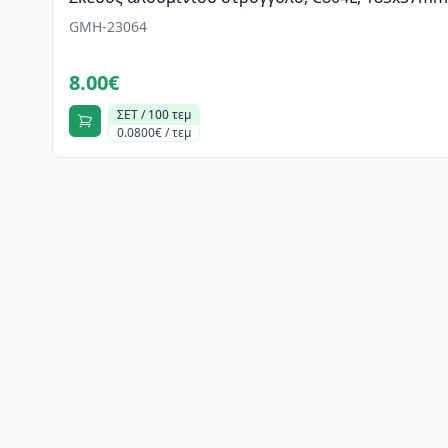
GMH-23064
8.00€
ΣΕΤ / 100 τεμ
0.0800€ / τεμ