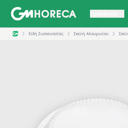
Προϊόντα
Καπάκι πλαστικό ψηλό για σκεύος αλουμινίου C804L
Είδη Συσκευασίας
Σκεύη Αλουμινίου
Σκεύ
GM Horeca - Home