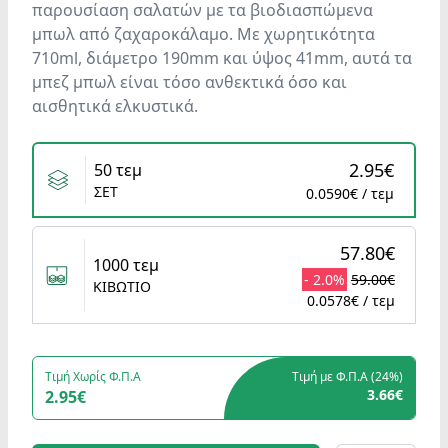
παρουσίαση σαλατών με τα βιοδιασπώμενα
μπωλ από ζαχαροκάλαμο. Με χωρητικότητα
710ml, διάμετρο 190mm και ύψος 41mm, αυτά τα
μπεζ μπωλ είναι τόσο ανθεκτικά όσο και
αισθητικά ελκυστικά.
Variants
2.95€
50 τεμ
ΣΕΤ
0.0590€ / τεμ
57.80€
1000 τεμ
- 2.0%
59.00€
ΚΙΒΩΤΙΟ
0.0578€ / τεμ
Τιμή Χωρίς Φ.Π.Α
Τιμή με Φ.Π.Α (
24%
)
3.66€
2.95€