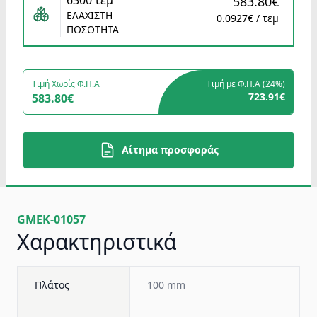
6300 τεμ
583.80€
ΕΛΑΧΙΣΤΗ
0.0927€ / τεμ
ΠΟΣΟΤΗΤΑ
Τιμή Χωρίς Φ.Π.Α
Τιμή με Φ.Π.Α (
24%
)
723.91€
583.80€
Αίτημα προσφοράς
GMEK-01057
Χαρακτηριστικά
Πλάτος
100 mm