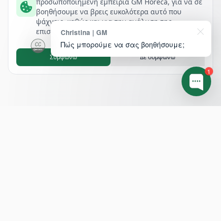
προσωποποιημένη εμπειρία GM Horeca, για να σε
βοηθήσουμε να βρεις ευκολότερα αυτό που
ψάχνεις, καθώς και για την ανάλυση της
επισκεψιμότητάς μας.
Christina | GM
Πώς μπορούμε να σας βοηθήσουμε;
Συμφωνώ
Δε συμφωνώ
1
Footer