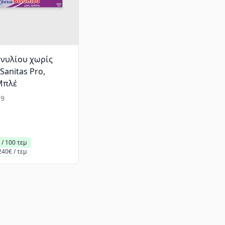
ινυλίου χωρίς
Sanitas Pro,
Μπλέ
9
 / 100 τεμ
240€ / τεμ