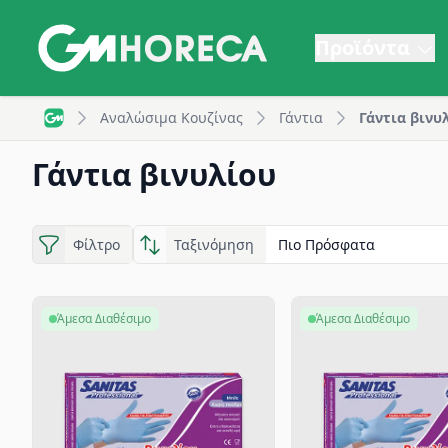
Προϊόντα
Γάντια βινυλίου μίας χρήσης | GM Horeca
Αναλώσιμα Κουζίνας
Γάντια
Γάντια βινυ
GM Horeca - Home
Γάντια βινυλίου
Φίλτρο
Ταξινόμηση
Άμεσα Διαθέσιμο
Άμεσα Διαθέσιμο