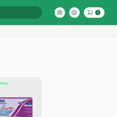
0
Επιθυμητό
Account
items in cart
θέσιμο