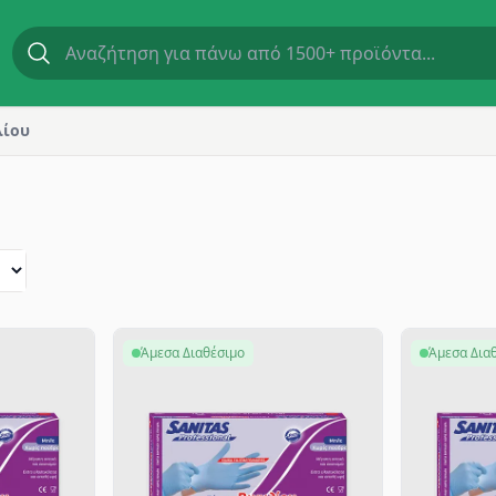
λίου
Άμεσα Διαθέσιμο
Άμεσα Δια