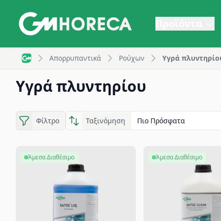
Προϊόντα
Υγρά πλυντηρίου | GM Horeca
Απορρυπαντικά
Ρούχων
Υγρά πλυντηρίο
GM Horeca - Home
Υγρά πλυντηρίου
Φίλτρο
Ταξινόμηση
Άμεσα Διαθέσιμο
Άμεσα Διαθέσιμο