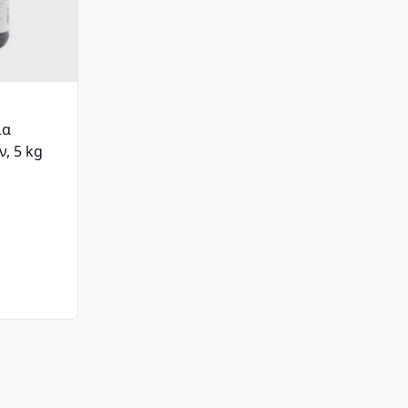
ια
, 5 kg