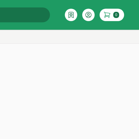
0
Επιθυμητό
Account
items in cart