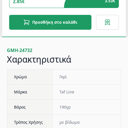
3.53€
2.85€
Προσθήκη στο καλάθι
GMH-24732
Χαρακτηριστικά
Χρώμα
Γκρί
Μάρκα
Taf Line
Βάρος
190γρ
Τρόπος Χρήσης
με βίδωμα