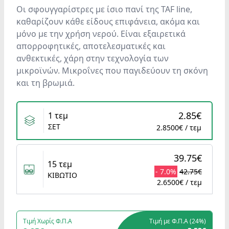
Οι σφουγγαρίστρες με ίσιο πανί της TAF line,
καθαρίζουν κάθε είδους επιφάνεια, ακόμα και
μόνο με την χρήση νερού. Είναι εξαιρετικά
απορροφητικές, αποτελεσματικές και
ανθεκτικές, χάρη στην τεχνολογία των
μικροϊνών. Μικροΐνες που παγιδεύουν τη σκόνη
και τη βρωμιά.
Variants
2.85€
1 τεμ
ΣΕΤ
2.8500€ / τεμ
39.75€
15 τεμ
- 7.0%
42.75€
ΚΙΒΩΤΙΟ
2.6500€ / τεμ
Τιμή Χωρίς Φ.Π.Α
Τιμή με Φ.Π.Α (
24%
)