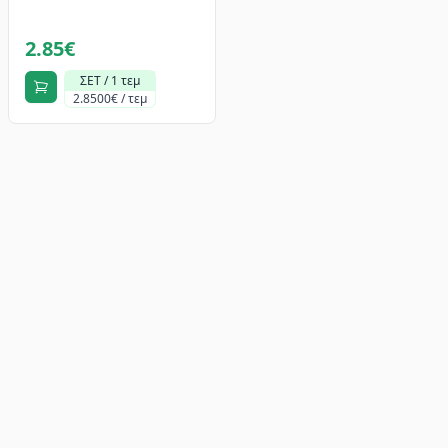
2.85€
ΣΕΤ / 1 τεμ
2.8500€ / τεμ