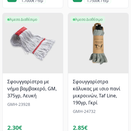
1.7000€ / τεμ
1.7500€ / τεμ
Άμεσα Διαθέσιμο
Άμεσα Διαθέσιμο
Σφουγγαρίστρα με
Σφουγγαρίστρα
νήμα βαμβακερό, GM,
κάλυκας με ισιο πανί
375γρ, Λευκή
μικροινών, Taf Line,
190γρ, Γκρί
GMH-23928
GMH-24732
2.30€
2.85€