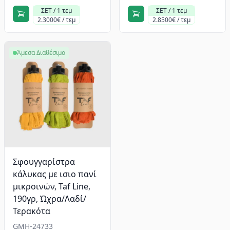
ΣΕΤ / 1 τεμ
ΣΕΤ / 1 τεμ
2.3000€ / τεμ
2.8500€ / τεμ
Άμεσα Διαθέσιμο
Σφουγγαρίστρα
κάλυκας με ισιο πανί
μικροινών, Taf Line,
190γρ, Ώχρα/Λαδί/
Τερακότα
GMH-24733