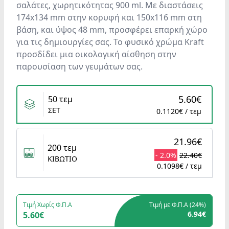
σαλάτες, χωρητικότητας 900 ml. Με διαστάσεις
174x134 mm στην κορυφή και 150x116 mm στη
βάση, και ύψος 48 mm, προσφέρει επαρκή χώρο
για τις δημιουργίες σας. Το φυσικό χρώμα Kraft
προσδίδει μια οικολογική αίσθηση στην
παρουσίαση των γευμάτων σας.
Variants
5.60€
50 τεμ
ΣΕΤ
0.1120€ / τεμ
21.96€
200 τεμ
- 2.0%
22.40€
ΚΙΒΩΤΙΟ
0.1098€ / τεμ
Τιμή Χωρίς Φ.Π.Α
Τιμή με Φ.Π.Α (
24%
)
6.94€
5.60€