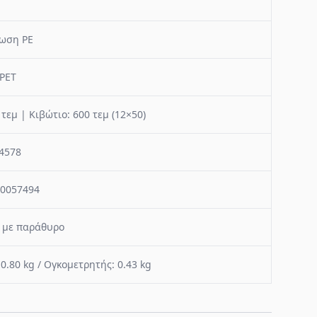
ωση PE
RPET
 τεμ | Κιβώτιο: 600 τεμ (12×50)
4578
0057494
 με παράθυρο
 0.80 kg / Ογκομετρητής: 0.43 kg