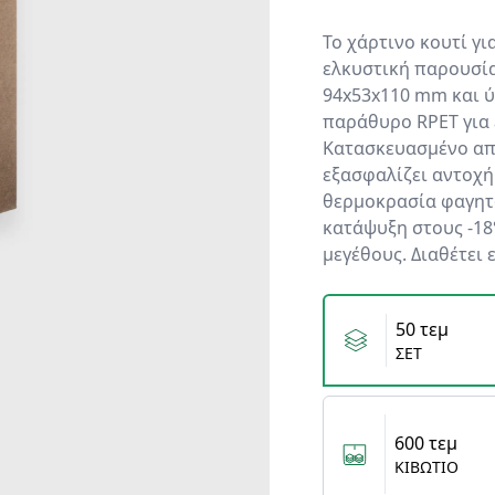
Το χάρτινο κουτί γι
ελκυστική παρουσία
94x53x110 mm και ύ
παράθυρο RPET για
Κατασκευασμένο από
εξασφαλίζει αντοχή
θερμοκρασία φαγητο
κατάψυξη στους -18
μεγέθους. Διαθέτει 
Variants
50 τεμ
ΣΕΤ
600 τεμ
ΚΙΒΩΤΙΟ