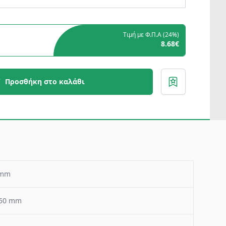
Τιμή με Φ.Π.Α (
24%
)
8.68€
Προσθήκη στο καλάθι
 mm
150 mm