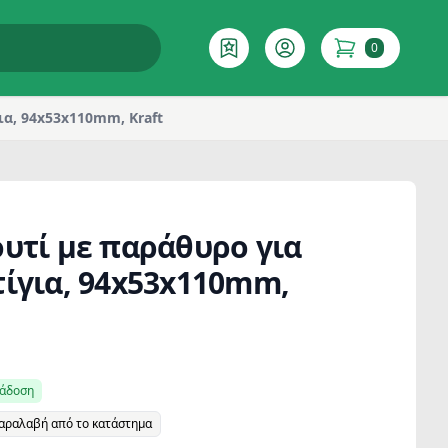
0
Επιθυμητό
Account
items in cart
ια, 94x53x110mm, Kraft
ουτί με παράθυρο για
τίγια, 94x53x110mm,
ράδοση
παραλαβή από το κατάστημα