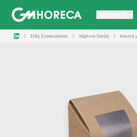
Προϊόντα
Χάρτινο κουτί με παράθυρο για διπλή τορτίγια, 94x5
Είδη Συσκευασίας
Χάρτινα Σκεύη
Κουτιά 
GM Horeca - Home