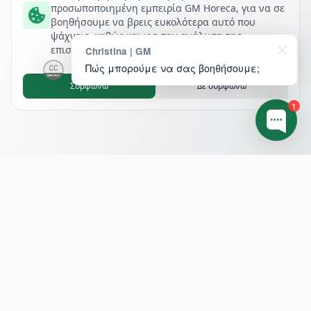
προσωποποιημένη εμπειρία GM Horeca, για να σε
βοηθήσουμε να βρεις ευκολότερα αυτό που
ψάχνεις, καθώς και για την ανάλυση της
επισκεψιμότητάς μας.
Christina | GM
Πώς μπορούμε να σας βοηθήσουμε;
Συμφωνώ
Δε συμφωνώ
1
Footer