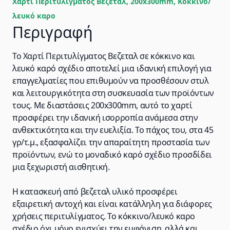
Χαρτί Περιτυλίγματος Βεζεταλ, 200x300mm, Κόκκινο/
λευκό καρο
Περιγραφή
Το Χαρτί Περιτυλίγματος Βεζεταλ σε κόκκινο και
λευκό καρό σχέδιο αποτελεί μια ιδανική επιλογή για
επαγγελματίες που επιθυμούν να προσθέσουν στυλ
και λειτουργικότητα στη συσκευασία των προϊόντων
τους. Με διαστάσεις 200x300mm, αυτό το χαρτί
προσφέρει την ιδανική ισορροπία ανάμεσα στην
ανθεκτικότητα και την ευελιξία. Το πάχος του, στα 45
γρ/τ.μ., εξασφαλίζει την απαραίτητη προστασία των
προϊόντων, ενώ το μοναδικό καρό σχέδιο προσδίδει
μια ξεχωριστή αισθητική.
Η κατασκευή από βεζεταλ υλικό προσφέρει
εξαιρετική αντοχή και είναι κατάλληλη για διάφορες
χρήσεις περιτυλίγματος. Το κόκκινο/λευκό καρο
σχέδιο όχι μόνο ενισχύει την εμφάνιση, αλλά και