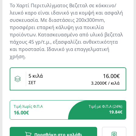
Το Χαρτί Περιτυλίγματος Βεζεταλ σε κόκκινο/
λευκό καρο είναι ιδανικό για κομψή και ασφαλή
συσκευασία. Με διαστάσεις 200x300mm,
προσφέρει επαρκή κάλυψη για ποικιλία
προϊόντων. Κατασκευασμένο από υλικό βεζεταλ
πάχους 45 γρ/τ.μ., εξασφαλίζει ανθεκτικότητα
και προστασία. Ιδανικό για επαγγελματική
χρήση.
Variants
16.00€
5 κιλά
ΣΕΤ
3.2000€ / κιλά
Τιμή Χωρίς Φ.Π.Α
Τιμή με Φ.Π.Α (
24%
)
19.84€
16.00€
Προσθήκη στο καλάθι