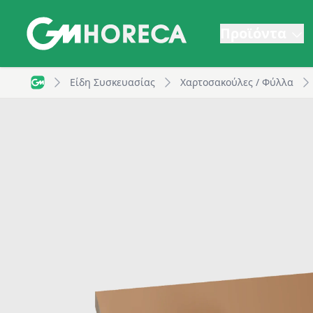
Προϊόντα
Χαρτί Περιτυλίγματος με αλουμινίου, 250x350mm, Kr
Είδη Συσκευασίας
Χαρτοσακούλες / Φύλλα
GM Horeca - Home