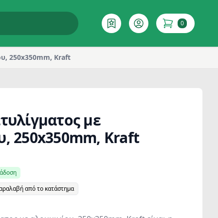
0
Επιθυμητό
Account
items in cart
υ, 250x350mm, Kraft
ιτυλίγματος με
υ, 250x350mm, Kraft
ράδοση
παραλαβή από το κατάστημα