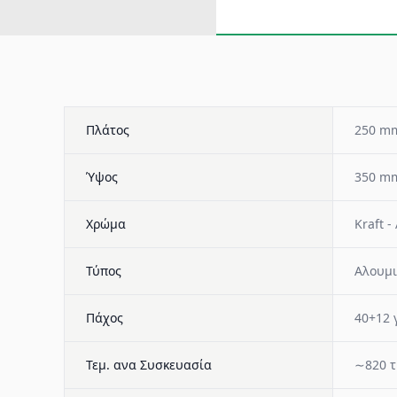
Πλάτος
250 m
Ύψος
350 m
Χρώμα
Kraft 
Τύπος
Αλουμι
Πάχος
40+12 γ
Τεμ. ανα Συσκευασία
∼820 τ