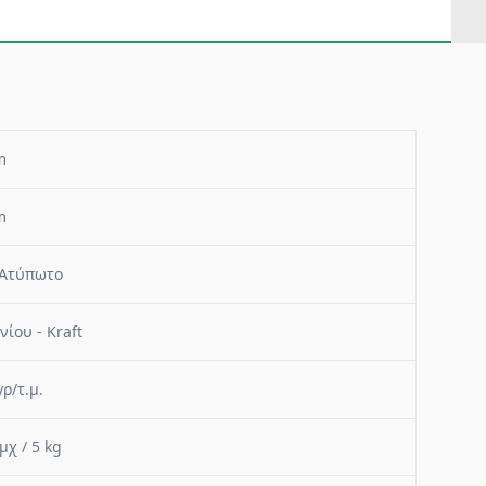
m
m
- Ατύπωτο
νίου - Kraft
ρ/τ.μ.
μχ / 5 kg