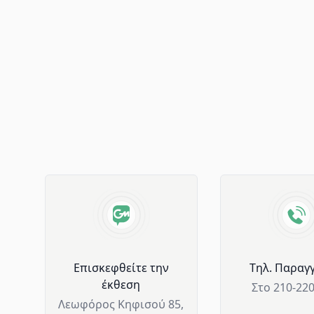
Advantages of GM Horeca
Επισκεφθείτε την
Tηλ. Παραγγ
έκθεση
Στο 210-22
Λεωφόρος Κηφισού 85,