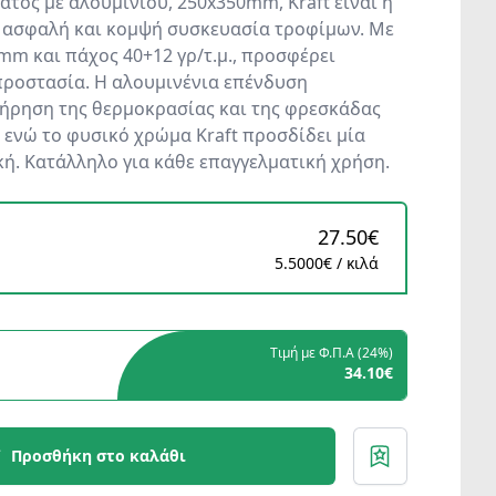
ατος με αλουμινίου, 250x350mm, Kraft είναι η
α ασφαλή και κομψή συσκευασία τροφίμων. Με
mm και πάχος 40+12 γρ/τ.μ., προσφέρει
προστασία. Η αλουμινένια επένδυση
τήρηση της θερμοκρασίας και της φρεσκάδας
 ενώ το φυσικό χρώμα Kraft προσδίδει μία
κή. Κατάλληλο για κάθε επαγγελματική χρήση.
27.50€
5.5000€ / κιλά
Τιμή με Φ.Π.Α (
24%
)
34.10€
Προσθήκη στο καλάθι