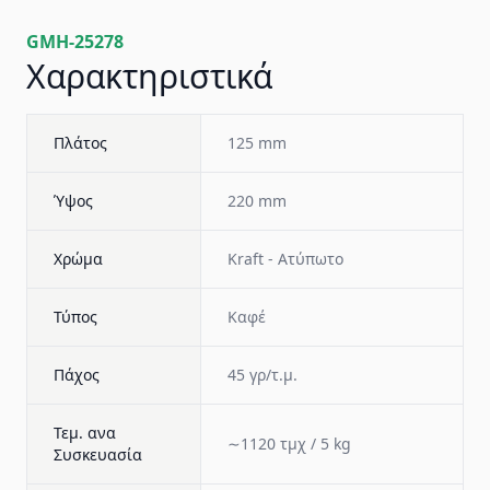
GMH-25278
Χαρακτηριστικά
Πλάτος
125 mm
Ύψος
220 mm
Χρώμα
Kraft - Ατύπωτο
Τύπος
Καφέ
Πάχος
45 γρ/τ.μ.
Τεμ. ανα
∼1120 τμχ / 5 kg
Συσκευασία