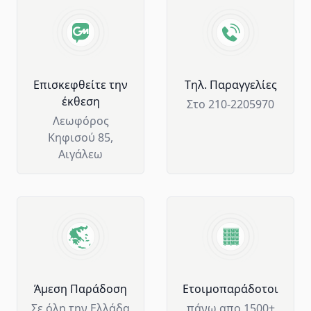
Advantages of GM Horeca
Επισκεφθείτε την
Tηλ. Παραγγελίες
έκθεση
Στο 210-2205970
Λεωφόρος
Κηφισού 85,
Αιγάλεω
Άμεση Παράδοση
Ετοιμοπαράδοτοι
Σε όλη την Ελλάδα
πάνω απο 1500+