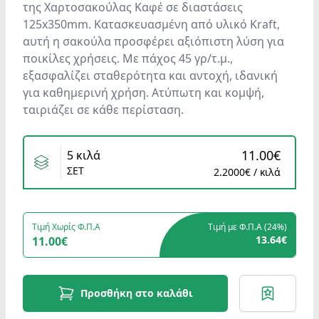
της Χαρτοσακούλας Καφέ σε διαστάσεις
125x350mm. Κατασκευασμένη από υλικό Kraft,
αυτή η σακούλα προσφέρει αξιόπιστη λύση για
ποικίλες χρήσεις. Με πάχος 45 γρ/τ.μ.,
εξασφαλίζει σταθερότητα και αντοχή, ιδανική
για καθημερινή χρήση. Ατύπωτη και κομψή,
ταιριάζει σε κάθε περίσταση.
Variants
11.00€
5 κιλά
ΣΕΤ
2.2000€ / κιλά
Τιμή Χωρίς Φ.Π.Α
Τιμή με Φ.Π.Α (
24%
)
13.64€
11.00€
Προσθήκη στο καλάθι