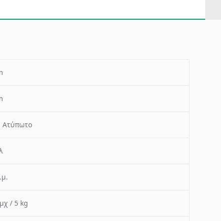
m
m
- Ατύπωτο
λ
.μ.
μχ / 5 kg