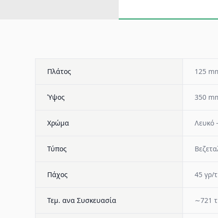
Πλάτος
125 m
Ύψος
350 m
Χρώμα
Λευκό 
Τύπος
Βεζετα
Πάχος
45 γρ/τ
Τεμ. ανα Συσκευασία
∼721 τ