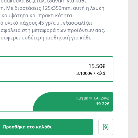
οσακούλα Βεζεταλ, ιδανική για κάθε
η. Με διαστάσεις 125x350mm, αυτή η λευκή
 κομψότητα και πρακτικότητα.
 υλικό πάχους 45 γρ/τ.μ., εξασφαλίζει
ασφάλεια στη μεταφορά των προϊόντων σας.
οσφέρει ουδέτερη αισθητική για κάθε
15.50€
3.1000€ / κιλά
Τιμή με Φ.Π.Α (
24%
)
19.22€
Προσθήκη στο καλάθι