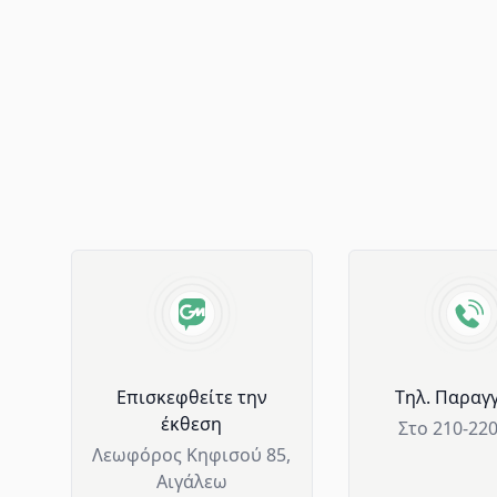
Advantages of GM Horeca
Επισκεφθείτε την
Tηλ. Παραγγ
έκθεση
Στο 210-22
Λεωφόρος Κηφισού 85,
Αιγάλεω