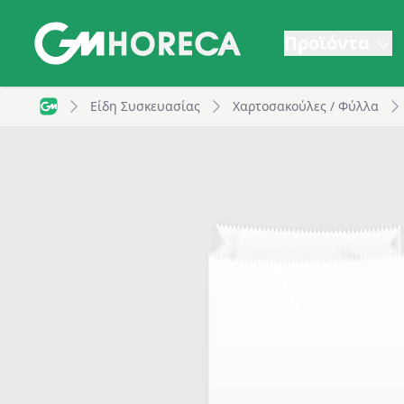
Προϊόντα
Χαρτοσακούλα Βεζεταλ, 125x350mm, Λευκό | GM Hor
Είδη Συσκευασίας
Χαρτοσακούλες / Φύλλα
GM Horeca - Home