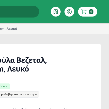
0
Επιθυμητό
Account
items in cart
mm, Λευκό
ύλα Βεζεταλ,
, Λευκό
ράδοση
παραλαβή από το κατάστημα