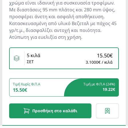
χρώμα είναι ιδανική για συσκευασία τροφίμων.
Με διαστάσεις 95 mm πλάτος και 280 mm ύψος,
προσφέρει άνετη και ασφαλή αποθήκευση.
Κατασκευασμένη από υλικό Βεζεταλ με πάχος 45
γρ/τ.μ., διασφαλίζει αντοχή και ποιότητα.
Ατύπωτη για ευελιξία στη χρήση.
Variants
15.50€
5 κιλά
ΣΕΤ
3.1000€ / κιλά
Τιμή Χωρίς Φ.Π.Α
Τιμή με Φ.Π.Α (
24%
)
19.22€
15.50€
Προσθήκη στο καλάθι