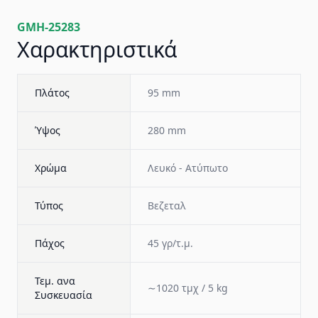
GMH-25283
Χαρακτηριστικά
Πλάτος
95 mm
Ύψος
280 mm
Χρώμα
Λευκό - Ατύπωτο
Τύπος
Βεζεταλ
Πάχος
45 γρ/τ.μ.
Τεμ. ανα
∼1020 τμχ / 5 kg
Συσκευασία