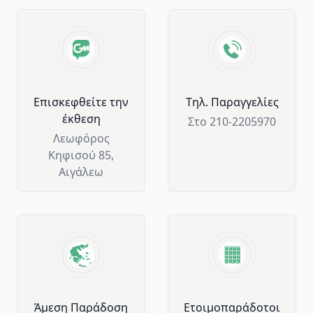
Advantages of GM Horeca
Επισκεφθείτε την
Tηλ. Παραγγελίες
έκθεση
Στο 210-2205970
Λεωφόρος
Κηφισού 85,
Αιγάλεω
Άμεση Παράδοση
Ετοιμοπαράδοτοι