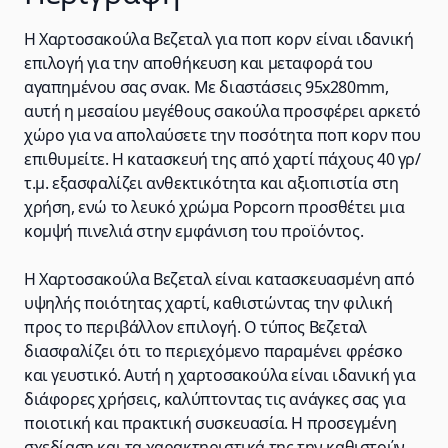
Η Χαρτοσακούλα Βεζεταλ για ποπ κορν είναι ιδανική
επιλογή για την αποθήκευση και μεταφορά του
αγαπημένου σας σνακ. Με διαστάσεις 95x280mm,
αυτή η μεσαίου μεγέθους σακούλα προσφέρει αρκετό
χώρο για να απολαύσετε την ποσότητα ποπ κορν που
επιθυμείτε. Η κατασκευή της από χαρτί πάχους 40 γρ/
τ.μ. εξασφαλίζει ανθεκτικότητα και αξιοπιστία στη
χρήση, ενώ το λευκό χρώμα Popcorn προσθέτει μια
κομψή πινελιά στην εμφάνιση του προϊόντος.
Η Χαρτοσακούλα Βεζεταλ είναι κατασκευασμένη από
υψηλής ποιότητας χαρτί, καθιστώντας την φιλική
προς το περιβάλλον επιλογή. Ο τύπος Βεζεταλ
διασφαλίζει ότι το περιεχόμενο παραμένει φρέσκο
και γευστικό. Αυτή η χαρτοσακούλα είναι ιδανική για
διάφορες χρήσεις, καλύπτοντας τις ανάγκες σας για
ποιοτική και πρακτική συσκευασία. Η προσεγμένη
σχεδίαση και τα χαρακτηριστικά της την καθιστούν